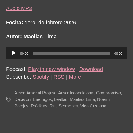
Audio MP3
Fecha:
1ero. de febrero 2026
Autor: Maelias Lima
A
00:00
00:00
u
d
Podcast:
Play in new window
|
Download
i
Subscribe:
Spotify
|
RSS
|
More
o
P
Amor
,
Amor al Projimo
,
Amor Incondicional
,
Compromiso
,
l
Decision
,
Enemigos
,
Lealtad
,
Maelías Lima
,
Noemi
,
Tags
Parejas
,
Prédicas
,
Rut
,
Sermones
,
Vida Cristiana
a
y
e
r