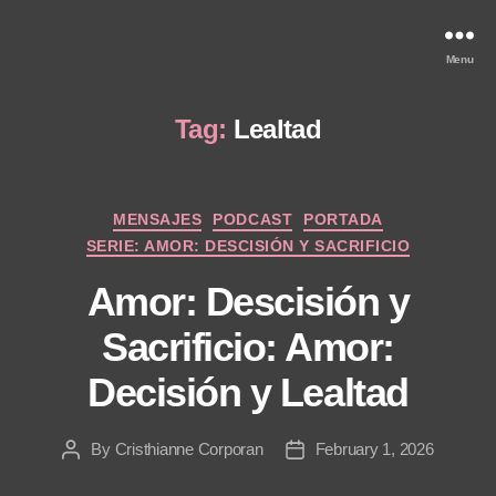
Menu
Tag:
Lealtad
Categories
MENSAJES
PODCAST
PORTADA
SERIE: AMOR: DESCISIÓN Y SACRIFICIO
Amor: Descisión y
Sacrificio: Amor:
Decisión y Lealtad
By
Cristhianne Corporan
February 1, 2026
Post
Post
author
date