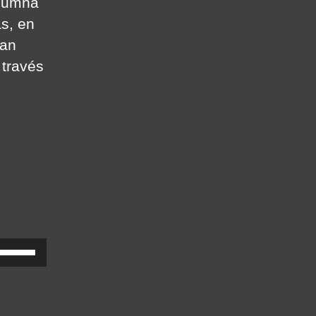
olumna
as, en
tan
 través
U
s
e
U