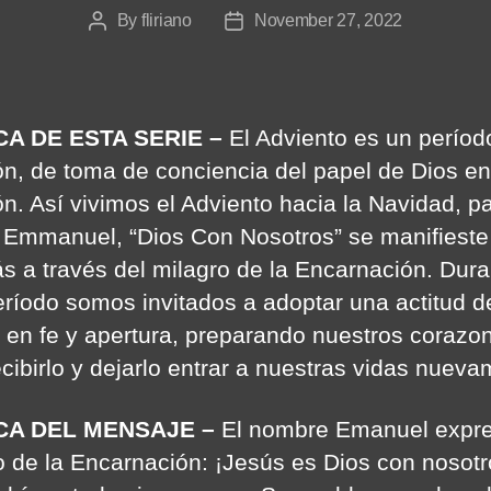
By
fliriano
November 27, 2022
Post
Post
author
date
A DE ESTA SERIE –
El Adviento es un períod
ión, de toma de conciencia del papel de Dios e
ón. Así vivimos el Adviento hacia la Navidad, p
 Emmanuel, “Dios Con Nosotros” se manifieste
s a través del milagro de la Encarnación. Dura
eríodo somos invitados a adoptar una actitud d
 en fe y apertura, preparando nuestros corazo
ecibirlo y dejarlo entrar a nuestras vidas nueva
CA DEL MENSAJE –
El nombre Emanuel expre
o de la Encarnación: ¡Jesús es Dios con nosotr