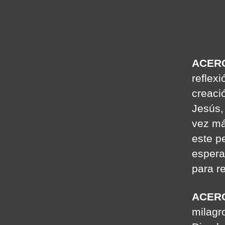
ACERC
reflex
creaci
Jesús,
vez má
este p
espera
para r
ACER
milagr