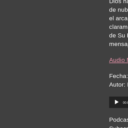
Dios h
de nub
el arc
claram
de Su 
mensa
Audio
Fecha:
Autor:
A
00:
u
d
Podca
i