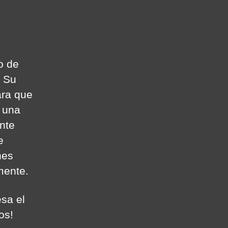
o de
n Su
ara que
 una
nte
e
nes
mente.
sa el
os!