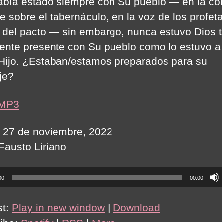
abía estado siempre con Su pueblo — en la c
e sobre el tabernáculo, en la voz de los profet
a del pacto — sin embargo, nunca estuvo Dios 
ente presente con Su pueblo como lo estuvo a
Hijo. ¿Estaban/estamos preparados para su
je?
 MP3
 27 de noviembre, 2022
 Fausto Liriano
00
00:00
st:
Play in new window
|
Download