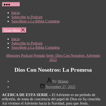
Skip
Menu
to
the
Inicio
content
Subscribe to Podcast
Suscríbete a La Biblia Completa
Close Menu
Inicio
Subscribe to Podcast
Suscríbete a La Biblia Completa
Categories
Mensajes
Podcast
Portada
Serie: Dios Con Nosotros- Adviento
2022
Dios Con Nosotros: La Promesa
Post
By
fliriano
author
Post
November 27, 2022
date
ACERCA DE ESTA SERIE –
El Adviento es un período de
reflexión, de toma de conciencia del papel de Dios en Su creación.
Así vivimos el Adviento hacia la Navidad, para que Jesús,