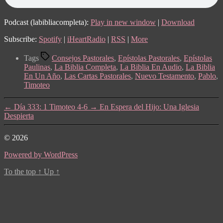
Podcast (labibliacompleta):
Play in new window
|
Download
Subscribe:
Spotify
|
iHeartRadio
|
RSS
|
More
Tags
Consejos Pastorales
,
Epístolas Pastorales
,
Epístolas
Paulinas
,
La Biblia Completa
,
La Biblia En Audio
,
La Biblia
En Un Año
,
Las Cartas Pastorales
,
Nuevo Testamento
,
Pablo
,
Timoteo
←
Día 333: 1 Timoteo 4-6
→
En Espera del Hijo: Una Iglesia
Despierta
© 2026
Powered by WordPress
To the top
↑
Up
↑