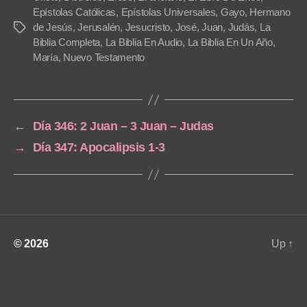
a
Epístolas Católicas
,
Epístolas Universales
,
Gayo
,
Hermano
de Jesús
,
Jerusalén
,
Jesucristo
,
José
,
Juan
,
Judás
,
La
Tags
y
Biblia Completa
,
La Biblia En Audio
,
La Biblia En Un Año
,
e
María
,
Nuevo Testamento
r
←
Día 346: 2 Juan – 3 Juan – Judas
→
Día 347: Apocalipsis 1-3
© 2026
Up
↑