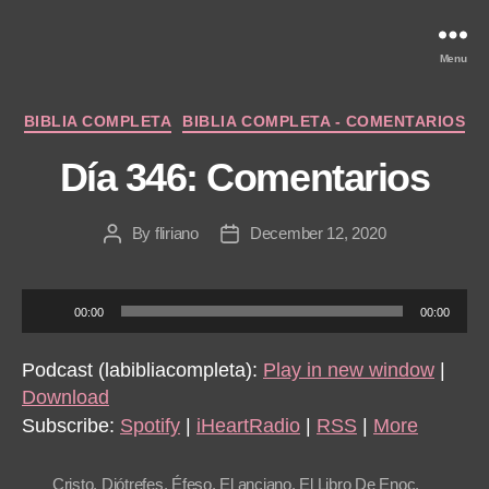
Menu
Categories
BIBLIA COMPLETA
BIBLIA COMPLETA - COMENTARIOS
Día 346: Comentarios
By
fliriano
December 12, 2020
Post
Post
author
date
A
00:00
00:00
u
d
Podcast (labibliacompleta):
Play in new window
|
i
Download
o
Subscribe:
Spotify
|
iHeartRadio
|
RSS
|
More
P
l
Cristo
,
Diótrefes
,
Éfeso
,
El anciano
,
El Libro De Enoc
,