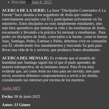
Post date
June 8, 2025
ACERCA DE LA SERIE:
La frase “Discípulos Conectados A La
Fuente” hace alusión a los seguidores de Jesús que estaban
estrechamente asociados con Él y participaban activamente en Su
ministerio. Estos discípulos no eran simplemente estudiantes, sino
más bien aprendices que imitaban la vida y las enseñanzas de Jesús,
encarnando y llevando a la práctica Su mensaje y enseñanzas.
Para
poder ser discípulos de Jesús, conectados a la fuente, como lo fueron
Juan, Santiago, Pedro, Esteban y Pablo, debemos vivir en comunión
con Él, obedeciendo Sus mandamientos y buscando Su guía para
llevar una vida de fe y servicio, que produzca frutos abundantes.
ACERCA DEL MENSAJE:
Es evidente que el modelo de
humildad que Santiago siguió fue el que él pudo aprender, de
manera retrospectiva, de su hermano mayor. Para él era muy
evidente que, así como Jesús no vino para ser servido, sino para
servir, nosotros debemos comprometernos a servir a los demás,
considerando sus intereses por encima de los nuestros.
Audio MP3
Fecha:
08 de junio 2025
Autor: JJ Gómez