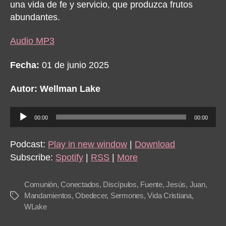
una vida de fe y servicio, que produzca frutos
abundantes.
Audio MP3
Fecha:
01 de junio 2025
Autor: Wellman Lake
A
00:00
00:00
u
d
Podcast:
Play in new window
|
Download
i
Subscribe:
Spotify
|
RSS
|
More
o
P
Comunión
,
Conectados
,
Discípulos
,
Fuente
,
Jesús
,
Juan
,
l
Mandamientos
,
Obedecer
,
Sermones
,
Vida Cristiana
,
Tags
WLake
a
y