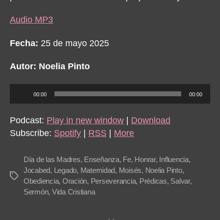
Audio MP3
Fecha:
25 de mayo 2025
Autor: Noelia Pinto
A
00:00
00:00
u
d
Podcast:
Play in new window
|
Download
i
Subscribe:
Spotify
|
RSS
|
More
o
P
Día de las Madres
,
Enseñanza
,
Fe
,
Honrar
,
Influencia
,
l
Jocabed
,
Legado
,
Maternidad
,
Moisés
,
Noelia Pinto
,
Tags
Obediencia
,
Oración
,
Perseverancia
,
Prédicas
,
Salvar
,
a
Sermón
,
Vida Cristiana
y
e