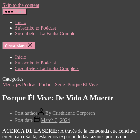
Skip to the content
Menu
Inicio
Subscribe to Podcast
Suscríbete a La Biblia Completa
Close Menu
Inicio
Subscribe to Podcast
Suscríbete a La Biblia Completa
Categories
Mensajes
Podcast
Portada
Serie: Porque Él Vive
Porque Él Vive: De Vida A Muerte
Post author
By
Cristhianne Corporan
Post date
March 3, 2024
ACERCA DE LA SERIE:
A través de la temporada que concluye
en Semana Santa, estaremos explorando las razones por las que