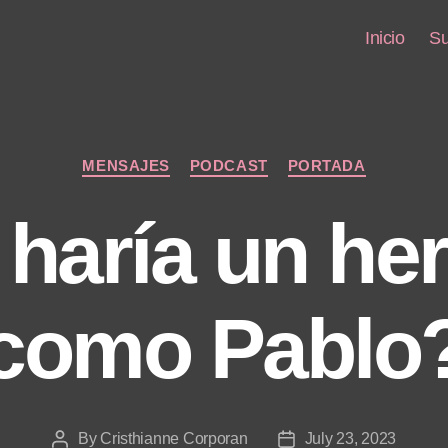
Inicio
Su
Categories
MENSAJES
PODCAST
PORTADA
haría un h
como Pablo
By
Cristhianne Corporan
July 23, 2023
Post
Post