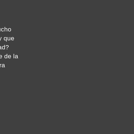
ucho
y que
ad?
 de la
ra