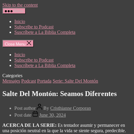
Skip to the content
Menu
Inicio
Subscribe to Podcast
Suscríbete a La Biblia Completa
Close Menu
Inicio
Subscribe to Podcast
Suscríbete a La Biblia Completa
Categories
Mensajes
Podcast
Portada
Serie: Salte Del Montón
Salte Del Montón: Seamos Diferentes
Post author
By
Cristhianne Corporan
Post date
June 30, 2024
ACERCA DE LA SERIE:
Es tentador asumir y permanecer en
una posición neutral en la que la vida se siente segura, predecible.