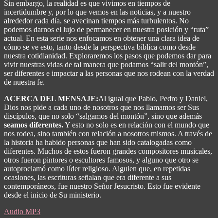
Sin embargo, la realidad es que vivimos en tiempos de
incertidumbre y, por lo que vemos en las noticias, y a nuestro
alrededor cada día, se avecinan tiempos más turbulentos. No
podemos darnos el lujo de permanecer en nuestra posición y “ruta”
actual. En esta serie nos enfocamos en obtener una clara idea de
cómo se ve esto, tanto desde la perspectiva bíblica como desde
nuestra cotidianidad. Exploraremos los pasos que podemos dar para
vivir nuestras vidas de tal manera que podamos “salir del montón”,
ser diferentes e impactar a las personas que nos rodean con la verdad
de nuestra fe.
ACERCA DEL MENSAJE:
Al igual que Pablo, Pedro y Daniel,
Dios nos pide a cada uno de nosotros que nos llamamos ser Sus
discípulos, que no solo “salgamos del montón”, sino que además
seamos diferentes.
Y esto no solo es en relación con el mundo que
nos rodea, sino también con relación a nosotros mismos. A través de
la historia ha habido personas que han sido catalogadas como
diferentes. Muchos de estos fueron grandes compositores musicales,
otros fueron pintores o escultores famosos, y alguno que otro se
autoproclamó como líder religioso.
Alguien que, en repetidas
ocasiones, las escrituras señalan que era diferente a sus
contemporáneos, fue nuestro Señor Jesucristo. Esto fue evidente
desde el inicio de Su ministerio.
Audio MP3