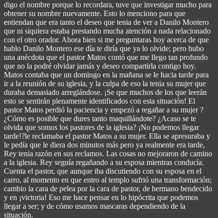
digo el nombre porque lo recordara, tuve que investigar mucho para
obtener su nombre nuevamente. Esto lo menciono para que
entiendan que era tanto el deseo que tenia de ver a Danilo Montero
que ni siquiera estaba prestando mucha atención a nada relacionado
con el otro orador. Ahora bien si me preguntaras hoy acerca de que
hablo Danilo Montero ese día te diría que ya lo olvide; pero hubo
una anécdota que el pastor Matos contó que me llego tan profundo
que no la podré olvidar jamás y deseo compartirla contigo hoy.
Matos contaba que un domingo en la mañana se le hacia tarde para
ir a la reunión de su iglesia, y la culpa de eso la tenia su mujer que
duraba demasiado arreglándose. ¡Se que muchos de los que leerán
esto se sentirán plenamente identificados con esta situación! El
pastor Matos perdió la paciencia y empezó a regañar a su mujer ?
¿Cómo es posible que dures tanto maquillándote? ¿Acaso se te
olvida que somos los pastores de la iglesia? ¡No podemos llegar
tarde!?le reclamaba el pastor Matos a su mujer. Ella se apresuraba y
le pedía que le diera dos minutos más pero ya realmente era tarde,
Rey tenia razón en sus reclamos. Las cosas no mejoraron de camino
a la iglesia. Rey seguía regañando a su esposa mientras conducía.
Cuenta el pastor, que aunque iba discutiendo con su esposa en el
carro, al momento en que entro al templo sufrió una transformación;
cambio la cara de pelea por la cara de pastor, de hermano bendecido
y en ¡victoria! Eso me hace pensar en lo hipócrita que podemos
llegar a ser; y de cómo usamos mascaras dependiendo de la
situación.