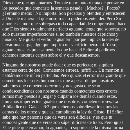
Dios tiene que aguantarnos. Tomate un minuto y trata de pensar en
los pecados que cometiste la semana pasada. ¿Muchos? ¿Pocos?
¿Termino medio? No importa. Son pecados y ofenden y entristecen
a Dios de manera tal que nosotros no podemos entender. Pero Su
amor, ese amor que sobrepasa toda capacidad de comprensión, hace
que Dios siendo totalmente perfecto aguante, tenga que soportar, no
solo nuestras imperfecciones si no también nuestros caprichos y
niñadas. Me gusta el verbo “aguantar” porque implica la idea de
llevar una carga, algo que implica un sacrificio personal. Y eso,
aguantarnos, es precisamente lo que hace el Señor al pedirnos
echemos nuestras cargas sobre el y que descansemos.
Ninguno de nosotros puede decir que es perfecto; ni siquiera
estamos cerca de eso. Cometemos errores, ¡uffff!…. Un montón si
habláramos de mí en particular. Pero quizás el error mas grande que
cometemos los seres humanos es que a pesar de que nosotros
sabemos que cometemos errores y nos gusta que sean
condescendientes con nosotros cuando cometemos esos errores,
somos muy prestos a juzgar y culpar a los demás cuando estos,
humanos imperfectos iguales que nosotros, cometen errores. La
Biblia dice en Galatas 6:2 que debemos sobrellevar los unos las
cargas de los otros; y que así cumplimos la ley de Cristo. El Señor
sabe que hay personas que de veras son difíciles, y se que tu
conoces gente que de veras son súper difíciles de tratar. Pero igual
El te pide que en amor, lo aguantes, lo soportes de la misma forma