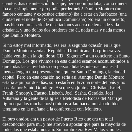
cuantos días de antelación lo supe, pero no importaba, como quiera
iba a ir; simplemente ¡no podía perdérmelo! Danilo Montero (un
famoso cantante y expositor cristiano) iba a estar en Jarabacoa (una
ciudad en el norte de Republica Dominicana) No era un concierto,
mas bien era una serie de disertaciones acerca de temas de vida
cristiana, y uno de los dos oradores era él, nada mas y nada menos
que Danilo Montero.
Si no estoy mal informado, esa era la segunda ocasión en la que
Danilo Montero venia a Republica Dominicana. La primera vez
había venido en la gira de su CD “Sígueme” a un concierto en Santo
Domingo. Los que vivimos en esta ciudad estamos acostumbrados a
que todas las actividades con personalidades internacionales al
menos tengan una presentación aquí en Santo Domingo, la ciudad
capital. Pero en esta ocasión no seria así. Aunque Danilo Montero
estaría aquí por dos días, solo estaría en la zona norte del país y no
pasaría por Santo Domingo. Así que yo junto a Christian, Israel,
Frank (Snoopy), Fausto, Lisbeth, Joel, Sasha, Geraldo, Joel
Villafaña y la gente de la Iglesia Metodista de Rocas del Mar (¡el
figureo pa’ los muchachos!) fuimos a Jarabacoa un sábado bien
temprano en la mañana a la conferencia con Montero.
El otro orador, era un pastor de Puerto Rico que era un total
desconocido para mi, y me atrevo a apostar que para la mayoría de
todos los que estábamos ahí. Su nombre era Rey Matos y no les