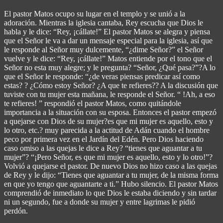
El pastor Matos ocupo su lugar en el templo y se unió a la
adoración. Mientras la iglesia cantaba, Rey escucha que Dios le
habla y le dice: “Rey, ¡cállate!” El pastor Matos se alegra y piensa
que el Señor le va a dar un mensaje especial para la iglesia, así que
le responde al Señor muy dulcemente, “¿dime Señor?” el Señor
vuelve y le dice: “Rey, ¡cállate!” Matos entiende por el tono que el
Señor no esta muy alegre; y le pregunta? “Señor, ¿Qué pasa?”?A lo
que el Señor le responde: “¿de veras piensas predicar así como
estas? ? ¿Cómo estoy Señor? ¿A que te refieres?? A la discusión que
tuviste con tu mujer esta mañana, le responde el Señor. “ !Ah, a eso
te refieres! ” respondió el pastor Matos, como quitándole
importancia a la situación con su esposa. Entonces el pastor empezó
a quejarse con Dios de su mujer?es que mi mujer es aquello, esto y
lo otro, etc.? muy parecida a la actitud de Adán cuando el hombre
peco por primera vez en el Jardín del Edén. Pero Dios haciendo
caso omiso a las quejas le dice a Rey? “tienes que aguantar a tu
mujer”? “¡Pero Señor, es que mi mujer es aquello, esto y lo otro!”?
Volvió a quejarse el pastor. De nuevo Dios no hizo caso a las quejas
de Rey y le dijo: “Tienes que aguantar a tu mujer, de la misma forma
en que yo tengo que aguantarte a ti.” Hubo silencio. El pastor Matos
comprendió de inmediato lo que Dios le estaba diciendo y sin tardar
ni un segundo, fue a donde su mujer y entre lagrimas le pidió
perdón.