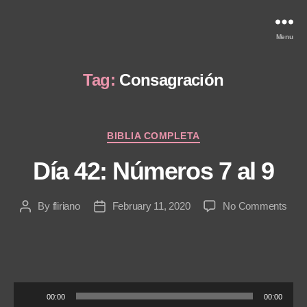
Menu
Tag:
Consagración
Categories
BIBLIA COMPLETA
Día 42: Números 7 al 9
on
By
fliriano
February 11, 2020
No Comments
Post
Post
Día
author
date
42:
Núm
7
al
A
9
00:00
00:00