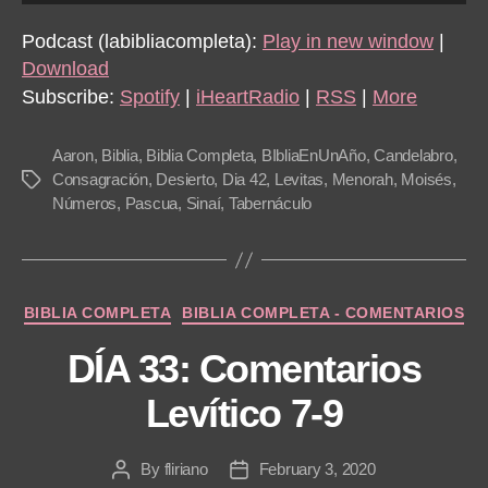
u
d
Podcast (labibliacompleta):
Play in new window
|
i
Download
o
Subscribe:
Spotify
|
iHeartRadio
|
RSS
|
More
P
l
Aaron
,
Biblia
,
Biblia Completa
,
BIbliaEnUnAño
,
Candelabro
,
a
Consagración
,
Desierto
,
Dia 42
,
Levitas
,
Menorah
,
Moisés
,
Tags
Números
,
Pascua
,
Sinaí
,
Tabernáculo
y
e
r
Categories
BIBLIA COMPLETA
BIBLIA COMPLETA - COMENTARIOS
DÍA 33: Comentarios
Levítico 7-9
By
fliriano
February 3, 2020
Post
Post