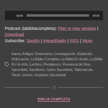
author
date
A
00:00
00:00
u
d
Podcast (labibliacompleta):
Play in new window
|
i
Download
o
Subscribe:
Spotify
|
iHeartRadio
|
RSS
|
More
P
l
Aaron
,
Antiguo Testamento
,
Consagración
,
Expiación
,
a
Holocausto
,
La Biblia Completa
,
La Biblia En Audio
,
La Biblia
En Un Año
,
Levítico
,
Pentateuco
,
Presencia de Dios
,
Tags
y
Sacerdote
,
Sacrificios
,
Sumo Sacerdote
,
Tabernáculo
,
e
Torah
,
Unción
,
Vestidura Sacerdotal
r
Categories
BIBLIA COMPLETA