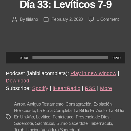
Día 33: Levíticos 7-9
on
By
fliriano
February 2, 2020
1 Comment
Post
Post
Día
author
date
33:
Levíti
7-
9
A
00:00
00:00
u
d
Podcast (labibliacompleta):
Play in new window
|
i
Download
o
Subscribe:
Spotify
|
iHeartRadio
|
RSS
|
More
P
l
Aaron
,
Antiguo Testamento
,
Consagración
,
Expiación
,
a
Holocausto
,
La Biblia Completa
,
La Biblia En Audio
,
La Biblia
En Un Año
,
Levítico
,
Pentateuco
,
Presencia de Dios
,
Tags
y
Sacerdote
,
Sacrificios
,
Sumo Sacerdote
,
Tabernáculo
,
e
Torah
,
Unción
,
Vestidura Sacerdotal