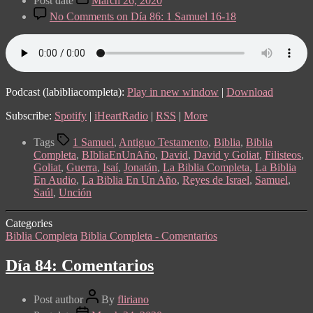
Post date
March 26, 2020
No Comments
on Día 86: 1 Samuel 16-18
Podcast (labibliacompleta):
Play in new window
|
Download
Subscribe:
Spotify
|
iHeartRadio
|
RSS
|
More
Tags
1 Samuel
,
Antiguo Testamento
,
Biblia
,
Biblia
Completa
,
BIbliaEnUnAño
,
David
,
David y Goliat
,
Filisteos
,
Goliat
,
Guerra
,
Isaí
,
Jonatán
,
La Biblia Completa
,
La Biblia
En Audio
,
La Biblia En Un Año
,
Reyes de Israel
,
Samuel
,
Saúl
,
Unción
Categories
Biblia Completa
Biblia Completa - Comentarios
Día 84: Comentarios
Post author
By
fliriano