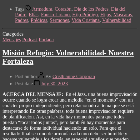
Tags
Armadura
,
Corazón
,
Dia de los Padres
,
Día del
Padre
,
Elías
,
Fausto Liriano
,
Hijo Pródigo
,
Hijos
,
Mascaras
,
Padres
,
Prédicas
,
Sermones
,
Vida Cristiana
,
Vulnerabilidad
Categories
Mensajes
Podcast
Portada
Misión Refugio: Vulnerabilidad- Nuestra
Fortaleza
Post author
By
Cristhianne Corporan
Post date
July 30, 2023
ACERCA DEL MENSAJE:
En el Jazz, una buena improvisación
ocurre cuando se logra crear una melodía “en el momento” con un
carácter propio independiente, pero relacionado al tema que se está
interpretando.En otras palabras, toda buena improvisación requiere
de planificación. Así, en la vida hay momentos para que todos
puedan “tocar todos juntos”, pero también hay momentos para
destacarse de forma individual haciendo un solo. Para que el
resultado final sea uno de armonía cada uno debe ser humilde y
hacerse vulnerable a los demás, en especial aquellos que pueden