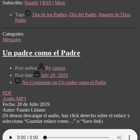
Subscribe:
Spotify
|
RSS
|
More
Tags
Dia de los Padres
,
Día del Padre
,
Imagen de Dios
,
Padre
Categories
Mensajes
Un padre como el Padre
Post author
By
cperez
Post date
July 29, 2019
No Comments
on Un padre como el Padre
PDF
Audio MP3
Fecha: 28 de Julio 2019
Autor: Fausto Liriano
(Si deseas descargar el audio, haz click derecho sobre el enlace y
selecciona “Guardar enlace como…” o “Save link)