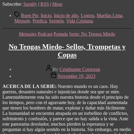
Subscribe:
Spotify
|
RSS
|
More
Tags
Buen Pie
,
Inicio
,
Inicio de año
,
Logros
,
Maelías Lima
,
Mensaje
,
Predica
,
Sermón
,
Vida Cristiana
Categories
Mensajes
Podcast
Portada
Serie: No Tengas Miedo
No Tengas Miedo- Sellos, Trompetas y
Copas
Post
By
Cristhianne Corporan
author
Post
November 19, 2023
date
ACERCA DE LA SERIE:
Nuestro mundo es un caos. Hay
guerras, desastres naturales e injusticias donde sea que se mire.
Lamentablemente esta ha sido nuestra historia desde el principio de
los tiempos, pero con el agravante hoy, de la capacidad aumentada
que tienen los hombres de matar, explotar y dañar más fácilmente.
La humanidad se encuentra atrapada en un torbellino de conflictos,
sufrimiento y confusión, y parece que no hay salida a la vista. Ante
este panorama desolador, muchos pierden la esperanza y se
preguntan si hay algún sentido en la historia. Sin embargo, en medio