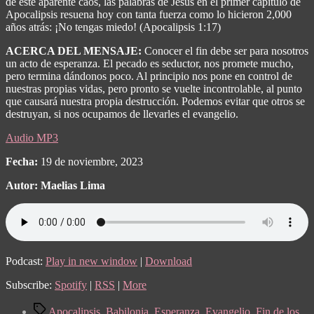
de este aparente caos, las palabras de Jesús en el primer capítulo de
Apocalipsis resuena hoy con tanta fuerza como lo hicieron 2,000
años atrás: ¡No tengas miedo! (Apocalipsis 1:17)
ACERCA DEL MENSAJE:
Conocer el fin debe ser para nosotros
un acto de esperanza. El pecado es seductor, nos promete mucho,
pero termina dándonos poco. Al principio nos pone en control de
nuestras propias vidas, pero pronto se vuelte incontrolable, al punto
que causará nuestra propia destrucción. Podemos evitar que otros se
destruyan, si nos ocupamos de llevarles el evangelio.
Audio MP3
Fecha:
19 de noviembre, 2023
Autor: Maelias Lima
Podcast:
Play in new window
|
Download
Subscribe:
Spotify
|
RSS
|
More
Tags
Apocalipsis
,
Babilonia
,
Esperanza
,
Evangelio
,
Fin de los