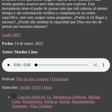
tenido grandes avances pero falta mucho por explorar.
Esta
herramienta tiene el poder de pensar más que mil cabezas al mismo
tiempo y dar información verídica y compilada en un orden
específico, ante esto surgen varias preguntas: ¿Podría la IA llegar a
razonar?, ¿Puede ella sustituir la capacidad que Dios nos dio de
pensar por nosotros mismos?
Audio MP3
Fecha:
14 de mayo, 2023
Autor:
Maelias Lima
Podcast:
Play in new window
|
Download
Subscribe:
Spotify
|
RSS
|
More
Tags
Cración Artificial
,
IA
,
Inteligencia Artificial
,
Maelías
Lima
,
Pensamiento
,
Prédicas
,
Razón
,
Razonamiento
,
Sermones
,
Vida Cristiana