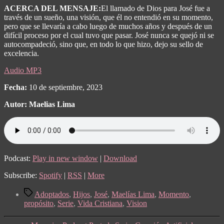
ACERCA DEL MENSAJE:
El llamado de Dios para José fue a
través de un sueño, una visión, que él no entendió en su momento,
pero que se llevaría a cabo luego de muchos años y después de un
difícil proceso por el cual tuvo que pasar. José nunca se quejó ni se
autocompadeció, sino que, en todo lo que hizo, dejo su sello de
excelencia.
Audio MP3
Fecha:
10 de septiembre, 2023
Autor:
Maelias Lima
Podcast:
Play in new window
|
Download
Subscribe:
Spotify
|
RSS
|
More
Tags
Adoptados
,
Hijos
,
José
,
Maelías Lima
,
Momento
,
propósito
,
Serie
,
Vida Cristiana
,
Vision