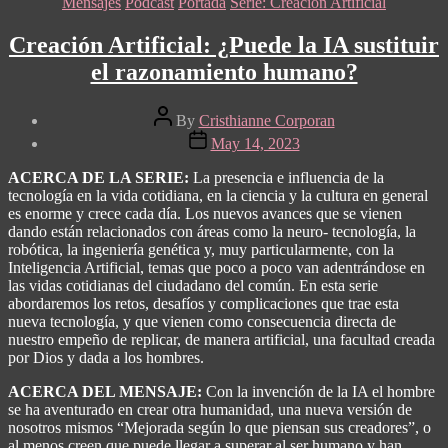
Categories
Mensajes
Podcast
Portada
Serie: Creación Artificial
Creación Artificial: ¿Puede la IA sustituir
el razonamiento humano?
Post
By
Cristhianne Corporan
author
Post
May 14, 2023
date
ACERCA DE LA SERIE:
La presencia e influencia de la
tecnología en la vida cotidiana, en la ciencia y la cultura en general
es enorme y crece cada día. Los nuevos avances que se vienen
dando están relacionados con áreas como la neuro- tecnología, la
robótica, la ingeniería genética y, muy particularmente, con la
Inteligencia Artificial, temas que poco a poco van adentrándose en
las vidas cotidianas del ciudadano del común.
En esta serie
abordaremos los retos, desafíos y complicaciones que trae esta
nueva tecnología, y que vienen como consecuencia directa de
nuestro empeño de replicar, de manera artificial, una facultad creada
por Dios y dada a los hombres.
ACERCA DEL MENSAJE:
Con la invención de la IA el hombre
se ha aventurado en crear otra humanidad, una nueva versión de
nosotros mismos “Mejorada según lo que piensan sus creadores”, o
al menos creen que puede llegar a superar al ser humano y han