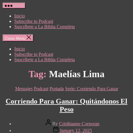
Skip
Menu
to
the
Inicio
content
Subscribe to Podcast
Suscríbete a La Biblia Completa
Close Menu
Inicio
Subscribe to Podcast
Suscríbete a La Biblia Completa
Tag:
Maelías Lima
Categories
Mensajes
Podcast
Portada
Serie: Corriendo Para Ganar
Corriendo Para Ganar: Quitándonos El
Peso
Post
By
Cristhianne Corporan
author
Post
January 12, 2025