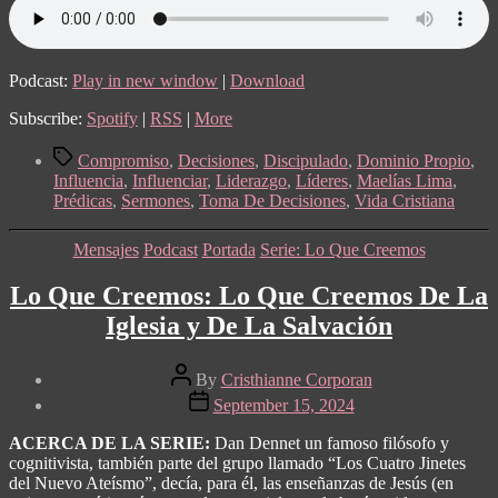
Podcast:
Play in new window
|
Download
Subscribe:
Spotify
|
RSS
|
More
Tags
Compromiso
,
Decisiones
,
Discipulado
,
Dominio Propio
,
Influencia
,
Influenciar
,
Liderazgo
,
Líderes
,
Maelías Lima
,
Prédicas
,
Sermones
,
Toma De Decisiones
,
Vida Cristiana
Categories
Mensajes
Podcast
Portada
Serie: Lo Que Creemos
Lo Que Creemos: Lo Que Creemos De La
Iglesia y De La Salvación
Post
By
Cristhianne Corporan
author
Post
September 15, 2024
date
ACERCA DE LA SERIE:
Dan Dennet un famoso filósofo y
cognitivista, también parte del grupo llamado “Los Cuatro Jinetes
del Nuevo Ateísmo”, decía, para él, las enseñanzas de Jesús (en