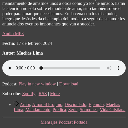
mandamiento de amarnos unos a otros como yo los he amado, llama
la atención no sólo sobre el modelo de amor, sino también sobre el
poder para amar que necesitamos.
En la cena con los discípulos,
luego que Jesús les da el ejemplo del modelo a seguir de su amor les
anuncia dos eventos importantes que van a suceder.
Audio MP3
Fecha:
17 de febrero, 2024
Autor: Maelias Lima
Podcast:
Play in new window
|
Download
Subscribe:
Spotify
|
RSS
|
More
Tags
Amor
,
Amor al Projimo
,
Discipulado
,
Ejemplo
,
Maelías
Lima
,
Mandamiento
,
Predica
,
Serie
,
Sermones
,
Vida Cristiana
Categories
Mensajes
Podcast
Portada