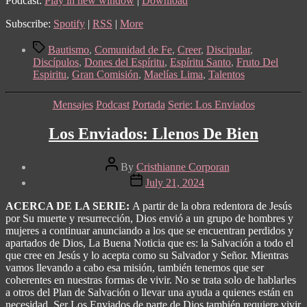
Podcast:
Play in new window
|
Download
Subscribe:
Spotify
|
RSS
|
More
Tags
Bautismo
,
Comunidad de Fe
,
Creer
,
Discipular
,
Discípulos
,
Dones del Espíritu
,
Espíritu Santo
,
Fruto Del
Espiritu
,
Gran Comisión
,
Maelías Lima
,
Talentos
Categories
Mensajes
Podcast
Portada
Serie: Los Enviados
Los Enviados: Llenos De Bien
Post
By
Cristhianne Corporan
author
Post
July 21, 2024
date
ACERCA DE LA SERIE:
A partir de la obra redentora de Jesús
por Su muerte y resurrección, Dios envió a un grupo de hombres y
mujeres a continuar anunciando a los que se encuentran perdidos y
apartados de Dios, La Buena Noticia que es: la Salvación a todo el
que cree en Jesús y lo acepta como su Salvador y Señor. Mientras
vamos llevando a cabo esa misión, también tenemos que ser
coherentes en nuestras formas de vivir. No se trata solo de hablarles
a otros del Plan de Salvación o llevar una ayuda a quienes están en
necesidad. Ser Los Enviados de parte de Dios también requiere vivir