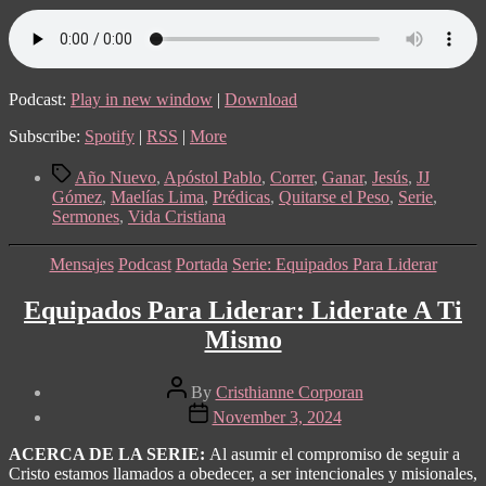
Podcast:
Play in new window
|
Download
Subscribe:
Spotify
|
RSS
|
More
Tags
Año Nuevo
,
Apóstol Pablo
,
Correr
,
Ganar
,
Jesús
,
JJ
Gómez
,
Maelías Lima
,
Prédicas
,
Quitarse el Peso
,
Serie
,
Sermones
,
Vida Cristiana
Categories
Mensajes
Podcast
Portada
Serie: Equipados Para Liderar
Equipados Para Liderar: Liderate A Ti
Mismo
Post
By
Cristhianne Corporan
author
Post
November 3, 2024
date
ACERCA DE LA SERIE:
Al asumir el compromiso de seguir a
Cristo estamos llamados a obedecer, a ser intencionales y misionales,