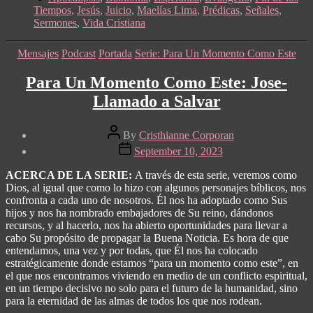
Tiempos
,
Jesús
,
Juicio
,
Maelías Lima
,
Prédicas
,
Señales
,
Sermones
,
Vida Cristiana
Categories
Mensajes
Podcast
Portada
Serie: Para Un Momento Como Este
Para Un Momento Como Este: Jose-
Llamado a Salvar
Post
By
Cristhianne Corporan
author
Post
September 10, 2023
date
ACERCA DE LA SERIE:
A través de esta serie, veremos como
Dios, al igual que como lo hizo con algunos personajes bíblicos, nos
confronta a cada uno de nosotros. Él nos ha adoptado como Sus
hijos y nos ha nombrado embajadores de Su reino, dándonos
recursos, y al hacerlo, nos ha abierto oportunidades para llevar a
cabo Su propósito de propagar la Buena Noticia. Es hora de que
entendamos, una vez y por todas, que Él nos ha colocado
estratégicamente donde estamos “para un momento como este”, en
el que nos encontramos viviendo en medio de un conflicto espiritual,
en un tiempo decisivo no solo para el futuro de la humanidad, sino
para la eternidad de las almas de todos los que nos rodean.