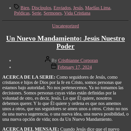
Tags
Bien
,
Discípulos
,
Enviados
,
Jesús
,
Maelías Lima
,
Prédicas
,
Serie
,
Sermones
,
Vida Cristiana
Categories
Uncategorized
Un Nuevo Mandamiento: Jesús Nuestro
Poder
Post
By
Cristhianne Corporan
author
Post
February 17, 2024
date
ACERCA DE LA SERIE:
Como seguidores de Jesús, como
cristianos e hijos de Dios por la fe en Cristo, somos personas que
estamos bajo autoridad. No nos pertenecemos. Ya no tomamos las
decisiones. Somos personas cuyas vidas están definidas por la
voluntad de otro, es decir, Jesús. Lo que Él quiere, nosotros
debemos querer. Y lo que Él quiere y ordena es que nos amemos
unos a otros, que sus seguidores se amen unos a otros. Cristo no nos
da una nueva sugerencia, o una nueva idea, una nueva posibilidad, o
una nueva opción de vida; nos da Un Nuevo Mandamiento.
ACERCA DEL MENSAJE:
Cuando Jesús dice que el nuevo