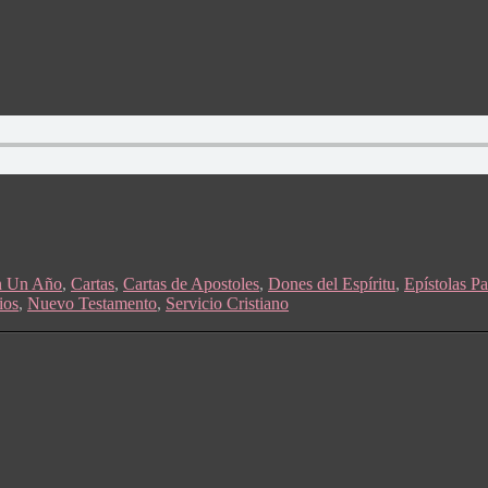
n Un Año
,
Cartas
,
Cartas de Apostoles
,
Dones del Espíritu
,
Epístolas Pa
ios
,
Nuevo Testamento
,
Servicio Cristiano