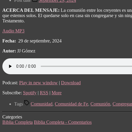
Post date
September 29, 2024
ACERCA DEL MENSAJE:
La comunión entre los creyentes es una
que estemos solos. El quedarse solo en casa sin congregarse y sin ning
Testamento.
Audio MP3
Fecha:
29 de septiembre, 2024
Autor:
JJ Gómez
Podcast:
Play in new window
|
Download
Subscribe:
Spotify
|
RSS
|
More
Tags
Comunidad
,
Comunidad de Fe
,
Comunión
,
Congregar
Categories
Biblia Completa
Biblia Completa - Comentarios