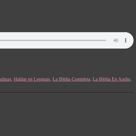
ulinas
,
Hablar en Lenguas
,
La Biblia Completa
,
La Biblia En Audio
,