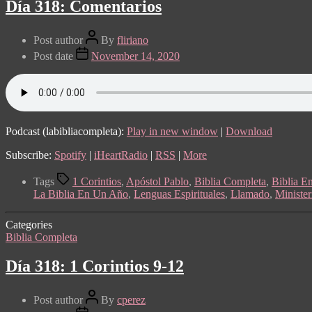
Día 318: Comentarios
Post author
By
fliriano
Post date
November 14, 2020
Podcast (labibliacompleta):
Play in new window
|
Download
Subscribe:
Spotify
|
iHeartRadio
|
RSS
|
More
Tags
1 Corintios
,
Apóstol Pablo
,
Biblia Completa
,
Biblia E
La Biblia En Un Año
,
Lenguas Espirituales
,
Llamado
,
Minister
Categories
Biblia Completa
Día 318: 1 Corintios 9-12
Post author
By
cperez