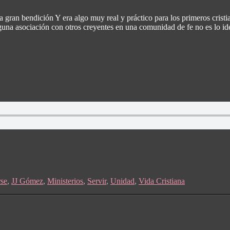
 gran bendición Y era algo muy real y práctico para los primeros crist
una asociación con otros creyentes en una comunidad de fe no es lo idea
se
,
JJ Gómez
,
Ministerios
,
Servir
,
Unidad
,
Vida Cristiana