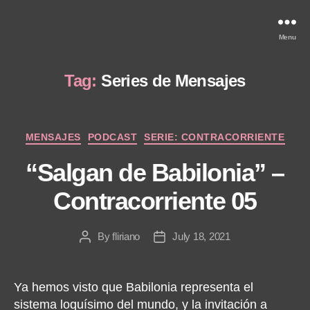
Menu
Tag:
Series de Mensajes
Categories
MENSAJES
PODCAST
SERIE: CONTRACORRIENTE
“Salgan de Babilonia” –
Contracorriente 05
By
fliriano
July 18, 2021
Post
Post
author
date
Ya hemos visto que Babilonia representa el
sistema loquísimo del mundo, y la invitación a