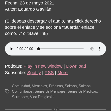
Fecha: 23 de mayo 2021
Autor: Eduardo Gavilán
(Si deseas descargar el audio, haz click derecho
sobre el enlace y selecciona “Guardar enlace
como…” o “Save link)
Podcast:
Play in new window
|
Download
Subscribe:
Spotify
|
RSS
|
More
Comunidad
,
Mensajes
,
Prédicas
,
Salmos
,
Salmos
Comunitarios
,
Series de Mensajes
,
Series de Prédicas
,
Tags
Sermones
,
Vida De Iglesia