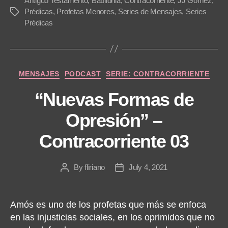
Antiguo Testamento
,
Babilonia
,
Contracorriente
,
JJ Gómez
,
Prédicas
,
Profetas Menores
,
Series de Mensajes
,
Series
Tags
Prédicas
Categories
MENSAJES
PODCAST
SERIE: CONTRACORRIENTE
“Nuevas Formas de
Opresión” –
Contracorriente 03
By
fliriano
July 4, 2021
Post
Post
author
date
Amós es uno de los profetas que más se enfoca
en las injusticias sociales, en los oprimidos que no