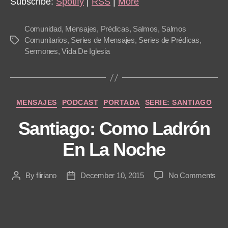
Subscribe:
Spotify
|
RSS
|
More
Comunidad
,
Mensajes
,
Prédicas
,
Salmos
,
Salmos
Comunitarios
,
Series de Mensajes
,
Series de Prédicas
,
Tags
Sermones
,
Vida De Iglesia
Categories
MENSAJES
PODCAST
PORTADA
SERIE: SANTIAGO
Santiago: Como Ladrón
En La Noche
on
By
fliriano
December 10, 2015
No Comments
Post
Post
San
author
date
Co
Lad
En