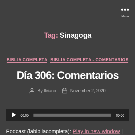
Menu
Tag:
Sinagoga
Categories
BIBLIA COMPLETA
BIBLIA COMPLETA - COMENTARIOS
Día 306: Comentarios
By
fliriano
November 2, 2020
Post
Post
author
date
A
00:00
00:00
u
d
Podcast (labibliacompleta):
Play in new window
|