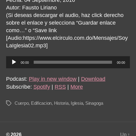
Autor: Fausto Liriano
(Si deseas descargar el audio, haz click derecho
sobre el enlace y selecciona “Guardar enlace
como…” o “Save link
[Audio:https://www.elcirculo.com.do/Mensajes/Soy
LaIglesia02.mp3]
A
00:00
00:00
u
d
Podcast:
Play in new window
|
Download
i
Subscribe:
Spotify
|
RSS
|
More
o
P
Cuerpo
,
Edificacion
,
Historia
,
Iglesia
,
Sinagoga
Tags
l
a
y
e
© 2026
Up
↑