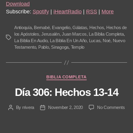
i
Download
o
Subscribe:
Spotify
|
iHeartRadio
|
RSS
|
More
P
l
Antioquía
,
Bernabé
,
Evangelio
,
Gálatas
,
Hechos
,
Hechos de
a
los Apóstoles
,
Jerusalén
,
Juan Marcos
,
La Biblia Completa
,
Tags
La Biblia En Audio
,
La Biblia En Un Año
,
Lucas
,
Noé
,
Nuevo
y
Testamento
,
Pablo
,
Sinagoga
,
Templo
e
r
Categories
BIBLIA COMPLETA
Día 306: Hechos 13-14
on
By
rrivera
November 2, 2020
No Comments
Post
Post
Día
author
date
306:
Hec