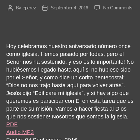
on
By
cperez
September 4, 2016
No Comments
Post
Post
Soy
author
date
La
Igle
Hoy celebramos nuestro aniversario número once
como iglesia. Hemos pasado por todas, pero el
Señor nos ha sostenido, y eso es lo importante! No
hubiésemos llegado hasta aquí si no hubiese sido
por el Señor, y como dice un corito pentecostal:
“Dios no nos trajo hasta aquí para volver atrás”.
Jesús dijo “Edificaré mi iglesia”, y si hay algo que
queremos es participar con El en esta tarea que es
parte de su misión. Vamos a hacer fiesta al Dios
que nos sostiene! Nosotros que somos la iglesia.
PDF
Audio MP3
Fecha: 04 Septiembre, 2016