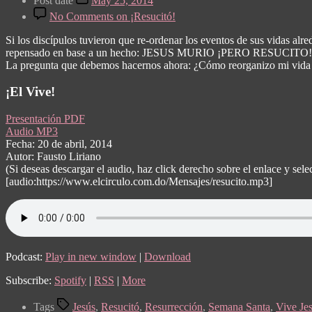
Post date
May 25, 2014
No Comments
on ¡Resucitó!
Si los discípulos tuvieron que re-ordenar los eventos de sus vidas alr
repensado en base a un hecho: JESUS MURIO ¡PERO RESUCITO!
La pregunta que debemos hacernos ahora: ¿Cómo reorganizo mi vida b
¡El Vive!
Presentación PDF
Audio MP3
Fecha: 20 de abril, 2014
Autor: Fausto Liriano
(Si deseas descargar el audio, haz click derecho sobre el enlace y 
[audio:https://www.elcirculo.com.do/Mensajes/resucito.mp3]
Podcast:
Play in new window
|
Download
Subscribe:
Spotify
|
RSS
|
More
Tags
Jesús
,
Resucitó
,
Resurrección
,
Semana Santa
,
Vive Je