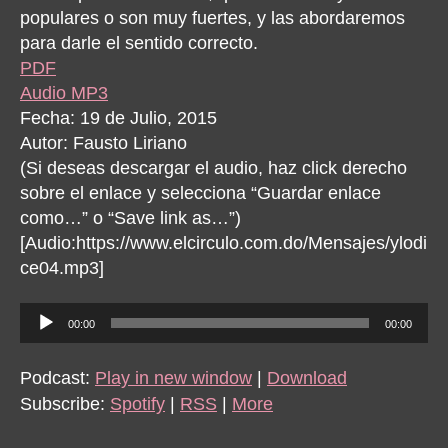
populares o son muy fuertes, y las abordaremos
para darle el sentido correcto.
PDF
Audio MP3
Fecha: 19 de Julio, 2015
Autor: Fausto Liriano
(Si deseas descargar el audio, haz click derecho
sobre el enlace y selecciona “Guardar enlace
como…” o “Save link as…”)
[Audio:https://www.elcirculo.com.do/Mensajes/ylodi
ce04.mp3]
A
00:00
00:00
u
d
Podcast:
Play in new window
|
Download
i
Subscribe:
Spotify
|
RSS
|
More
o