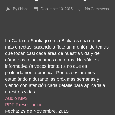
on
By
fliriano
December 10, 2015
No Comments
Post
Post
San
author
date
Si
Dio
Qui
La Carta de Santiago en la Biblia es una de las
más directas, sacando a flote un montón de temas
que tocan casi cada área de nuestra vida y de
cómo nos relacionamos con otros. No sólo es
informativa (a veces frontal) sino que es
profundamente práctica. Por eso estaremos
estudiándola durante las próximas semanas y
viendo con atención cada detalle para aplicarla a
nuestras vidas.
Audio MP3
PDF Presentación
Fecha: 29 de Noviembre, 2015