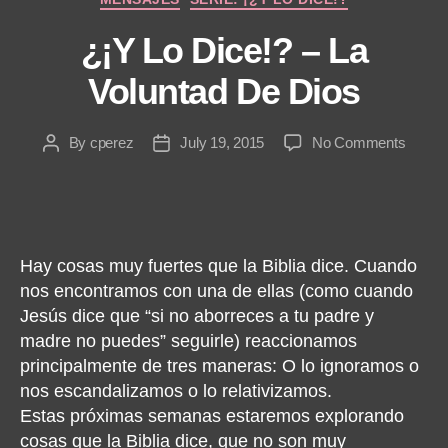
r
¿¡Y Lo Dice!? – La
Voluntad De Dios
on
By
cperez
July 19, 2015
No Comments
Post
Post
¿¡Y
author
date
Lo
Dice!?
–
La
Hay cosas muy fuertes que la Biblia dice. Cuando
Volunt
nos encontramos con una de ellas (como cuando
De
Jesús dice que “si no aborreces a tu padre y
Dios
madre no puedes” seguirle) reaccionamos
principalmente de tres maneras: O lo ignoramos o
nos escandalizamos o lo relativizamos.
Estas próximas semanas estaremos explorando
cosas que la Biblia dice, que no son muy