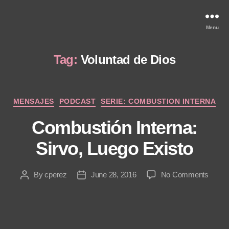
Menu
Tag:
Voluntad de Dios
Categories
MENSAJES
PODCAST
SERIE: COMBUSTION INTERNA
Combustión Interna:
Sirvo, Luego Existo
on
By
cperez
June 28, 2016
No Comments
Post
Post
Combu
author
date
Interna
Sirvo,
Luego