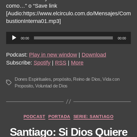
como…” o “Save link
[Audio:https://www.elcirculo.com.do/Mensajes/Com
bustionInterna01.mp3]
A
00:00
00:00
u
d
Podcast:
Play in new window
|
Download
i
Subscribe:
Spotify
|
RSS
|
More
o
P
Dones Espirituales
,
propósito
,
Reino de Dios
,
Vida con
Tags
l
Proposito
,
Voluntad de Dios
a
y
e
Categories
PODCAST
PORTADA
SERIE: SANTIAGO
r
Santiago: Si Dios Quiere