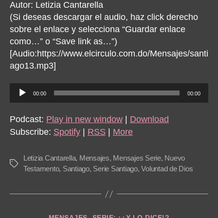
Autor: Letizia Cantarella
(Si deseas descargar el audio, haz click derecho
sobre el enlace y selecciona “Guardar enlace
como…” o “Save link as…”)
[Audio:https://www.elcirculo.com.do/Mensajes/santi
ago13.mp3]
A
00:00
00:00
u
d
Podcast:
Play in new window
|
Download
i
Subscribe:
Spotify
|
RSS
|
More
o
P
Letizia Cantarella
,
Mensajes
,
Mensajes Serie
,
Nuevo
Tags
l
Testamento
,
Santiago
,
Serie Santiago
,
Voluntad de Dios
a
y
e
Categories
MENSAJES
SERIE: ¡¿Y LO DICE!?