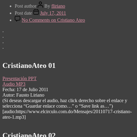
Post author
By
fliriano
Post date
July 17, 2011
No Comments
on Cristiano Ateo
.
.
.
.
CristianoAteo 01
Presentación PPT
Audio MP3
Fecha: 17 de Julio 2011
Autor: Fausto Liriano
(Si deseas descargar el audio, haz click derecho sobre el enlace y
selecciona “Guardar enlace como…” o “Save link as…”)
[audio:https://www.elcirculo.com.do/Mensajes/20110717-cristiano-
ateo-1.mp3]
CristianoAteo 02