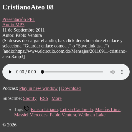
CristianoAteo 08
Presentación PPT
Audio MP3
11 de Septiembre 2011
Autor: Pablo Ventura
(Si deseas descargar el audio, haz click derecho sobre el enlace y
selecciona “Guardar enlace como…” o “Save link as…”)
[audio:https://www.elcirculo.com.do/Mensajes/20110911-cristiano-
ateo-8.mp3]
Podcast:
Play in new window
|
Download
Subscribe:
Spotify
|
RSS
|
More
Tags
Fausto Liriano
,
Letizia Cantarella
,
Maelías Lima
,
Massiel Mercedes
,
Pablo Ventura
,
Wellman Lake
© 2026