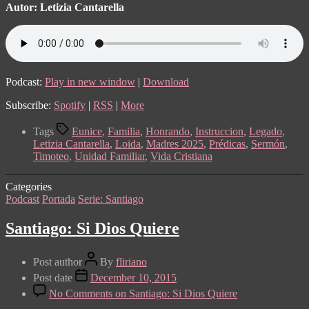
Autor: Letizia Cantarella
Podcast:
Play in new window
|
Download
Subscribe:
Spotify
|
RSS
|
More
Tags
Eunice
,
Familia
,
Honrando
,
Instruccion
,
Legado
,
Letizia Cantarella
,
Loida
,
Madres 2025
,
Prédicas
,
Sermón
,
Timoteo
,
Unidad Familiar
,
Vida Cristiana
Categories
Podcast
Portada
Serie: Santiago
Santiago: Si Dios Quiere
Post author
By
fliriano
Post date
December 10, 2015
No Comments
on Santiago: Si Dios Quiere