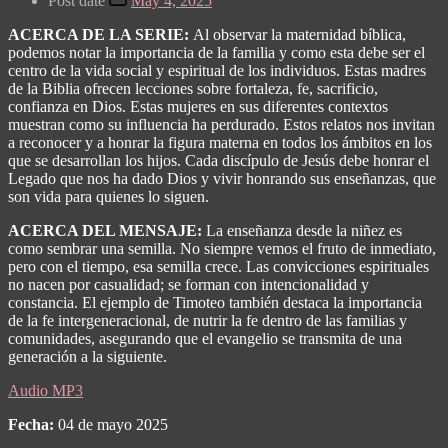
Post date
May 4, 2025
ACERCA DE LA SERIE:
Al observar la maternidad bíblica,
podemos notar la importancia de la familia y como esta debe ser el
centro de la vida social y espiritual de los individuos. Estas madres
de la Biblia ofrecen lecciones sobre fortaleza, fe, sacrificio,
confianza en Dios. Estas mujeres en sus diferentes contextos
muestran como su influencia ha perdurado. Estos relatos nos invitan
a reconocer y a honrar la figura materna en todos los ámbitos en los
que se desarrollan los hijos. Cada discípulo de Jesús debe honrar el
Legado que nos ha dado Dios y vivir honrando sus enseñanzas, que
son vida para quienes lo siguen.
ACERCA DEL MENSAJE:
La enseñanza desde la niñez es
como sembrar una semilla. No siempre vemos el fruto de inmediato,
pero con el tiempo, esa semilla crece. Las convicciones espirituales
no nacen por casualidad; se forman con intencionalidad y
constancia.
El ejemplo de Timoteo también destaca la importancia
de la fe intergeneracional, de nutrir la fe dentro de las familias y
comunidades, asegurando que el evangelio se transmita de una
generación a la siguiente.
Audio MP3
Fecha:
04 de mayo 2025