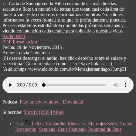
La Carta de Santiago en la Biblia es una de las más directas,
sacando a flote un montón de temas que tocan casi cada área de
nuestra vida y de cómo nos relacionamos con otros. No sólo es
informativa (a veces frontal) sino que es profundamente práctica.
Por eso estaremos estudiándola durante las próximas semanas y
viendo con atención cada detalle para aplicarla a nuestras vidas.
Audio MP3
PDF Presentación
Fecha: 29 de Noviembre, 2015
Autor: Letizia Cantarella
(Si deseas descargar el audio, haz click derecho sobre el enlace y
selecciona “Guardar enlace como…” o “Save link as…”)
[Audio:https://www.elcirculo.com.do/Mensajes/santiago13.mp3]
Podcast:
Play in new window
|
Download
Subscribe:
Spotify
|
RSS
|
More
Tags
Letizia Cantarella
,
Mensajes
,
Mensajes Serie
,
Nuevo
Testamento
,
Santiago
,
Serie Santiago
,
Voluntad de Dios