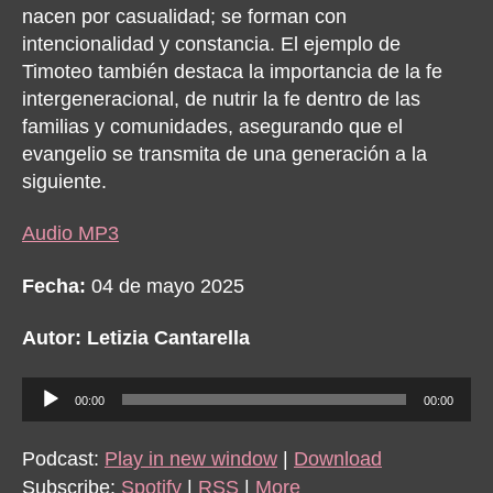
nacen por casualidad; se forman con
intencionalidad y constancia.
El ejemplo de
Timoteo también destaca la importancia de la fe
intergeneracional, de nutrir la fe dentro de las
familias y comunidades, asegurando que el
evangelio se transmita de una generación a la
siguiente.
Audio MP3
Fecha:
04 de mayo 2025
Autor: Letizia Cantarella
A
00:00
00:00
u
d
Podcast:
Play in new window
|
Download
i
Subscribe:
Spotify
|
RSS
|
More