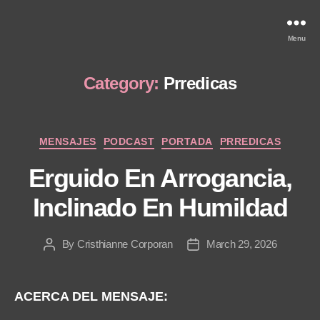
Menu
Category:
Prredicas
Categories
MENSAJES
PODCAST
PORTADA
PRREDICAS
Erguido En Arrogancia,
Inclinado En Humildad
By
Cristhianne Corporan
March 29, 2026
Post
Post
author
date
ACERCA DEL MENSAJE: