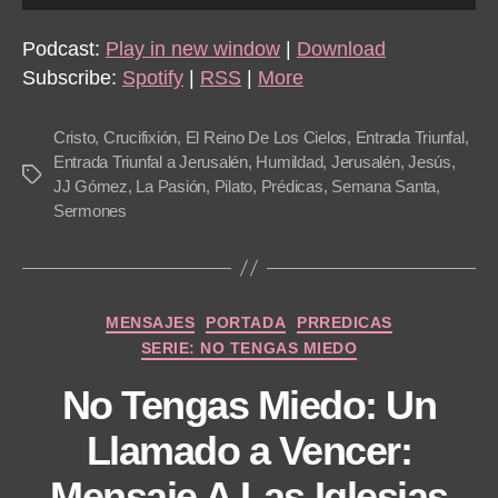
u
d
Podcast:
Play in new window
|
Download
i
Subscribe:
Spotify
|
RSS
|
More
o
P
Cristo
,
Crucifixión
,
El Reino De Los Cielos
,
Entrada Triunfal
,
l
Entrada Triunfal a Jerusalén
,
Humildad
,
Jerusalén
,
Jesús
,
Tags
JJ Gómez
,
La Pasión
,
Pilato
,
Prédicas
,
Semana Santa
,
a
Sermones
y
e
r
Categories
MENSAJES
PORTADA
PRREDICAS
SERIE: NO TENGAS MIEDO
No Tengas Miedo: Un
Llamado a Vencer:
Mensaje A Las Iglesias