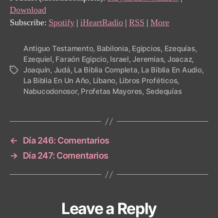
Download
Subscribe:
Spotify
|
iHeartRadio
|
RSS
|
More
Antiguo Testamento
,
Babilonia
,
Egipcios
,
Ezequías
,
Ezequiel
,
Faraón Egipcio
,
Israel
,
Jeremias
,
Joacaz
,
Joaquín
,
Judá
,
La Biblia Completa
,
La Biblia En Audio
,
Tags
La Biblia En Un Año
,
Líbano
,
Libros Proféticos
,
Nabucodonosor
,
Profetas Mayores
,
Sedequías
←
Día 246: Comentarios
→
Día 247: Comentarios
Leave a Reply