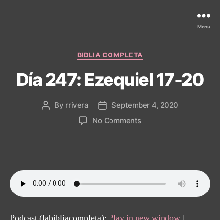
Menu
Categories
BIBLIA COMPLETA
Día 247: Ezequiel 17-20
By
rrivera
September 4, 2020
Post
Post
author
date
on
No Comments
Día
247:
Ezequiel
17-
20
Podcast (labibliacompleta):
Play in new window
|