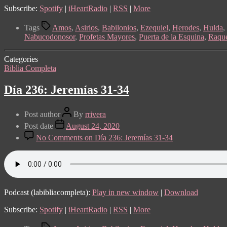
Subscribe:
Spotify
|
iHeartRadio
|
RSS
|
More
Tags
Amos
,
Asirios
,
Babilonios
,
Ezequiel
,
Herodes
,
Hulda
,
Nabucodonosor
,
Profetas Mayores
,
Puerta de la Esquina
,
Raqu
Categories
Biblia Completa
Día 236: Jeremías 31-34
Post author
By
rrivera
Post date
August 24, 2020
No Comments
on Día 236: Jeremías 31-34
Podcast (labibliacompleta):
Play in new window
|
Download
Subscribe:
Spotify
|
iHeartRadio
|
RSS
|
More