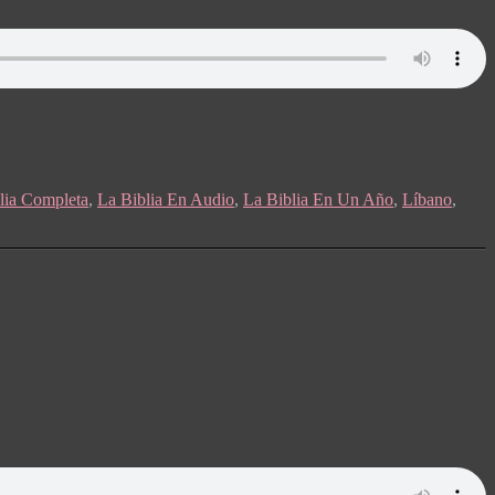
lia Completa
,
La Biblia En Audio
,
La Biblia En Un Año
,
Líbano
,