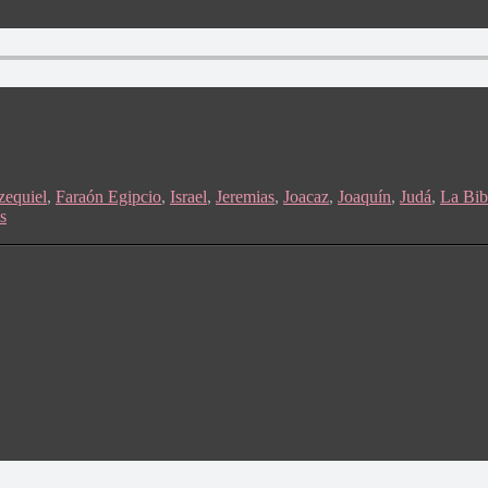
zequiel
,
Faraón Egipcio
,
Israel
,
Jeremias
,
Joacaz
,
Joaquín
,
Judá
,
La Bib
s