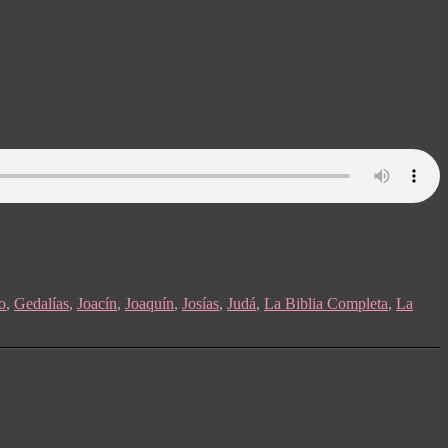
o
,
Gedalías
,
Joacín
,
Joaquín
,
Josías
,
Judá
,
La Biblia Completa
,
La