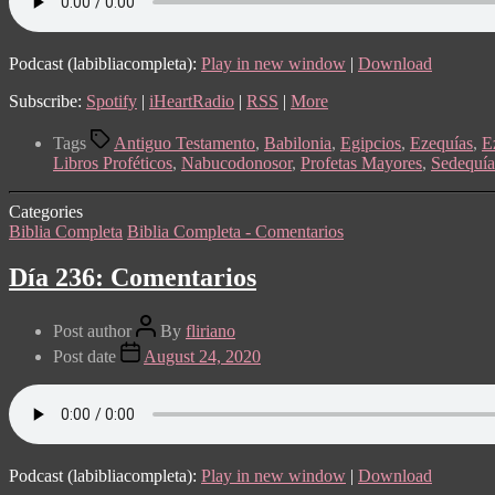
Podcast (labibliacompleta):
Play in new window
|
Download
Subscribe:
Spotify
|
iHeartRadio
|
RSS
|
More
Tags
Antiguo Testamento
,
Babilonia
,
Egipcios
,
Ezequías
,
E
Libros Proféticos
,
Nabucodonosor
,
Profetas Mayores
,
Sedequía
Categories
Biblia Completa
Biblia Completa - Comentarios
Día 236: Comentarios
Post author
By
fliriano
Post date
August 24, 2020
Podcast (labibliacompleta):
Play in new window
|
Download