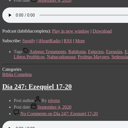
Post date
September 4, 2020
Podcast (labibliacompleta):
Play in new window
|
Download
Subscribe:
Spotify
|
iHeartRadio
|
RSS
|
More
Tags
Antiguo Testamento
,
Babilonia
,
Egipcios
,
Ezequías
,
E
Libros Proféticos
,
Nabucodonosor
,
Profetas Mayores
,
Sedequía
Categories
Biblia Completa
Día 247: Ezequiel 17-20
Post author
By
rrivera
Post date
September 4, 2020
No Comments
on Día 247: Ezequiel 17-20