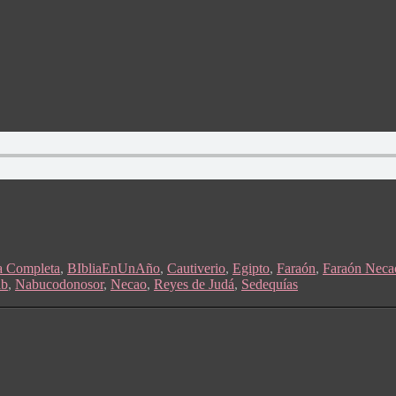
a Completa
,
BIbliaEnUnAño
,
Cautiverio
,
Egipto
,
Faraón
,
Faraón Neca
b
,
Nabucodonosor
,
Necao
,
Reyes de Judá
,
Sedequías