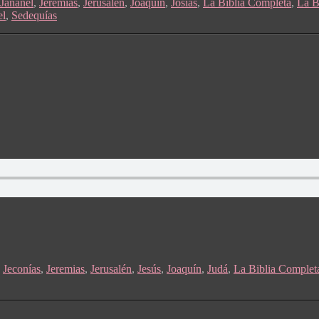
Jananel
,
Jeremias
,
Jerusalén
,
Joaquín
,
Josías
,
La Biblia Completa
,
La B
el
,
Sedequías
,
Jeconías
,
Jeremias
,
Jerusalén
,
Jesús
,
Joaquín
,
Judá
,
La Biblia Complet