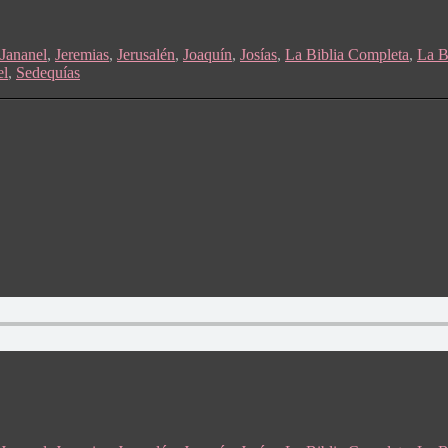
Jananel
,
Jeremias
,
Jerusalén
,
Joaquín
,
Josías
,
La Biblia Completa
,
La B
el
,
Sedequías