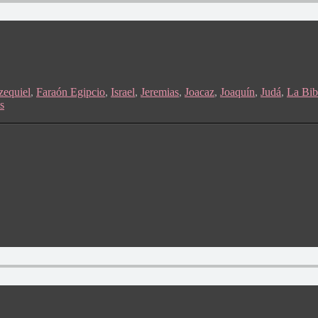
zequiel
,
Faraón Egipcio
,
Israel
,
Jeremias
,
Joacaz
,
Joaquín
,
Judá
,
La Bib
s