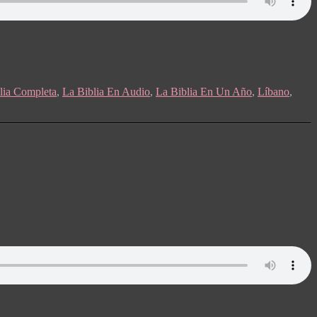
lia Completa
,
La Biblia En Audio
,
La Biblia En Un Año
,
Líbano
,