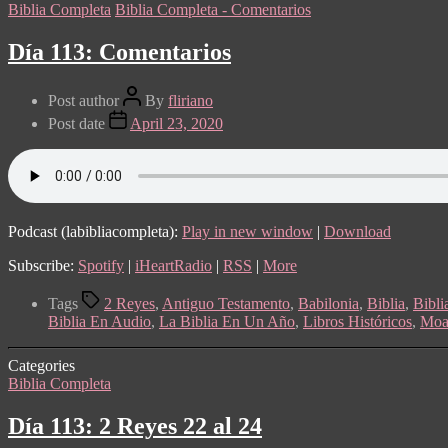
Biblia Completa
Biblia Completa - Comentarios
Día 113: Comentarios
Post author
By
fliriano
Post date
April 23, 2020
Podcast (labibliacompleta):
Play in new window
|
Download
Subscribe:
Spotify
|
iHeartRadio
|
RSS
|
More
Tags
2 Reyes
,
Antiguo Testamento
,
Babilonia
,
Biblia
,
Bibli
Biblia En Audio
,
La Biblia En Un Año
,
Libros Históricos
,
Moa
Categories
Biblia Completa
Día 113: 2 Reyes 22 al 24