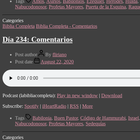
Tags
Amos
,
Asirios
,
Babilonios
,
Ezequiel
,
Herodes
,
Hulda
,
Nabucodonosor
,
Profetas Mayores
,
Puerta de la Esquina
,
Raqu
Categories
Biblia Completa
Biblia Completa - Comentarios
Día 234: Comentarios
Post author
By
fliriano
Post date
August 22, 2020
Podcast (labibliacompleta):
Play in new window
|
Download
Subscribe:
Spotify
|
iHeartRadio
|
RSS
|
More
Tags
Babilonia
,
Buen Pastor
,
Código de Hammurabi
,
Israel
Nabucodonosor
,
Profetas Mayores
,
Sedequías
Categories