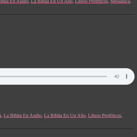
iblia En Audio
,
La Biblia En Un Año
,
Libros Proféticos
,
Mesiánica
,
a
,
La Biblia En Audio
,
La Biblia En Un Año
,
Libros Proféticos
,