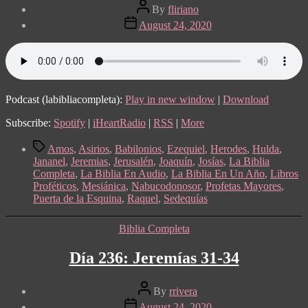
Post
By
fliriano
author
Post
August 24, 2020
date
Podcast (labibliacompleta):
Play in new window
|
Download
Subscribe:
Spotify
|
iHeartRadio
|
RSS
|
More
Tags
Amos
,
Asirios
,
Babilonios
,
Ezequiel
,
Herodes
,
Hulda
,
Jananel
,
Jeremias
,
Jerusalén
,
Joaquín
,
Josías
,
La Biblia
Completa
,
La Biblia En Audio
,
La Biblia En Un Año
,
Libros
Proféticos
,
Mesiánica
,
Nabucodonosor
,
Profetas Mayores
,
Puerta de la Esquina
,
Raquel
,
Sedequías
Categories
Biblia Completa
Día 236: Jeremías 31-34
Post
By
rrivera
author
Post
August 24, 2020