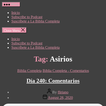
Skip
Menu
to
the
Inicio
content
Subscribe to Podcast
Suscríbete a La Biblia Completa
Close Menu
Inicio
Subscribe to Podcast
Suscríbete a La Biblia Completa
Tag:
Asirios
Categories
Biblia Completa
Biblia Completa - Comentarios
Día 240: Comentarios
Post
By
fliriano
author
Post
August 28, 2020
date