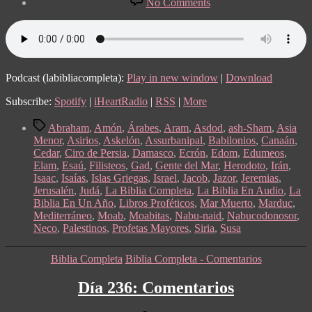
No Comments
Día
240:
Jeremías
47-
52
Podcast (labibliacompleta):
Play in new window
|
Download
Subscribe:
Spotify
|
iHeartRadio
|
RSS
|
More
Tags
Abraham
,
Amón
,
Árabes
,
Aram
,
Asdod
,
ash-Sham
,
Asia
Menor
,
Asirios
,
Askelón
,
Assurbanipal
,
Babilonios
,
Canaán
,
Cedar
,
Ciro de Persia
,
Damasco
,
Ecrón
,
Edom
,
Edumeos
,
Elam
,
Esaú
,
Filisteos
,
Gad
,
Gente del Mar
,
Herodoto
,
Irán
,
Isaac
,
Isaías
,
Islas Griegas
,
Israel
,
Jacob
,
Jazor
,
Jeremias
,
Jerusalén
,
Judá
,
La Biblia Completa
,
La Biblia En Audio
,
La
Biblia En Un Año
,
Libros Proféticos
,
Mar Muerto
,
Marduc
,
Mediterráneo
,
Moab
,
Moabitas
,
Nabu-naid
,
Nabucodonosor
,
Neco
,
Palestinos
,
Profetas Mayores
,
Siria
,
Susa
Categories
Biblia Completa
Biblia Completa - Comentarios
Día 236: Comentarios