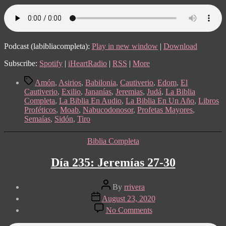
Podcast (labibliacompleta):
Play in new window
|
Download
Subscribe:
Spotify
|
iHeartRadio
|
RSS
|
More
Tags
Amón
,
Asirios
,
Babilonia
,
Cautiverio
,
Edom
,
El
Cautiverio
,
Exilio
,
Jananías
,
Jeremias
,
Judá
,
La Biblia
Completa
,
La Biblia En Audio
,
La Biblia En Un Año
,
Libros
Proféticos
,
Moab
,
Nabucodonosor
,
Profetas Mayores
,
Semaías
,
Sidón
,
Tiro
Categories
Biblia Completa
Día 235: Jeremías 27-30
Post
By
rrivera
author
Post
August 23, 2020
date
on
No Comments
Día
235: