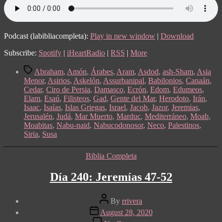
Podcast (labibliacompleta):
Play in new window
|
Download
Subscribe:
Spotify
|
iHeartRadio
|
RSS
|
More
Tags
Abraham
,
Amón
,
Árabes
,
Aram
,
Asdod
,
ash-Sham
,
Asia
Menor
,
Asirios
,
Askelón
,
Assurbanipal
,
Babilonios
,
Canaán
,
Cedar
,
Ciro de Persia
,
Damasco
,
Ecrón
,
Edom
,
Edumeos
,
Elam
,
Esaú
,
Filisteos
,
Gad
,
Gente del Mar
,
Herodoto
,
Irán
,
Isaac
,
Isaías
,
Islas Griegas
,
Israel
,
Jacob
,
Jazor
,
Jeremias
,
Jerusalén
,
Judá
,
Mar Muerto
,
Marduc
,
Mediterráneo
,
Moab
,
Moabitas
,
Nabu-naid
,
Nabucodonosor
,
Neco
,
Palestinos
,
Siria
,
Susa
Categories
Biblia Completa
Día 240: Jeremías 47-52
Post
By
rrivera
author
Post
August 28, 2020
date
on