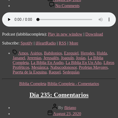
date
on
No Comments
Día
236:
Jeremías
31-
34
Podcast (labibliacompleta):
Play in new window
|
Download
Subscribe:
Spotify
|
iHeartRadio
|
RSS
|
More
Tags
Amos
,
Asirios
,
Babilonios
,
Ezequiel
,
Herodes
,
Hulda
,
Jananel
,
Jeremias
,
Jerusalén
,
Joaquín
,
Josías
,
La Biblia
Completa
,
La Biblia En Audio
,
La Biblia En Un Año
,
Libros
Proféticos
,
Mesiánica
,
Nabucodonosor
,
Profetas Mayores
,
Puerta de la Esquina
,
Raquel
,
Sedequías
Categories
Biblia Completa
Biblia Completa - Comentarios
Día 235: Comentarios
Post
By
fliriano
author
Post
August 23, 2020
date