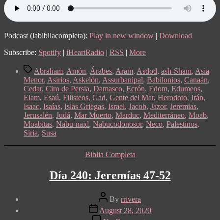
Podcast (labibliacompleta):
Play in new window
|
Download
Subscribe:
Spotify
|
iHeartRadio
|
RSS
|
More
Tags
Abraham
,
Amón
,
Árabes
,
Aram
,
Asdod
,
ash-Sham
,
Asia
Menor
,
Asirios
,
Askelón
,
Assurbanipal
,
Babilonios
,
Canaán
,
Cedar
,
Ciro de Persia
,
Damasco
,
Ecrón
,
Edom
,
Edumeos
,
Elam
,
Esaú
,
Filisteos
,
Gad
,
Gente del Mar
,
Herodoto
,
Irán
,
Isaac
,
Isaías
,
Islas Griegas
,
Israel
,
Jacob
,
Jazor
,
Jeremias
,
Jerusalén
,
Judá
,
Mar Muerto
,
Marduc
,
Mediterráneo
,
Moab
,
Moabitas
,
Nabu-naid
,
Nabucodonosor
,
Neco
,
Palestinos
,
Siria
,
Susa
Categories
Biblia Completa
Día 240: Jeremías 47-52
Post
By
rrivera
author
Post
August 28, 2020
date
on