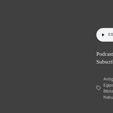
Podcast
Subscr
Anti
Egip
Tags
Bibli
Nabu