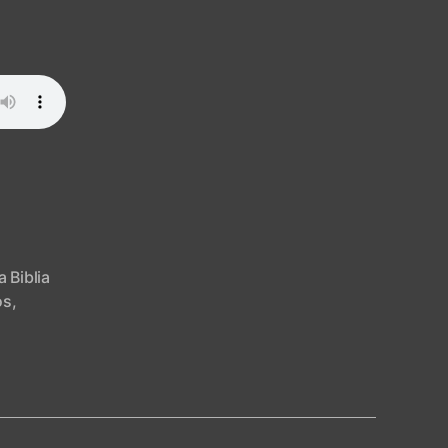
43-
46
a Biblia
os
,