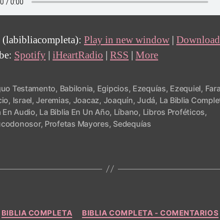
 (labibliacompleta):
Play in new window
|
Download
ibe:
Spotify
|
iHeartRadio
|
RSS
|
More
guo Testamento
,
Babilonia
,
Egipcios
,
Ezequías
,
Ezequiel
,
Far
cio
,
Israel
,
Jeremias
,
Joacaz
,
Joaquín
,
Judá
,
La Biblia Comple
a En Audio
,
La Biblia En Un Año
,
Líbano
,
Libros Proféticos
,
codonosor
,
Profetas Mayores
,
Sedequías
Categories
BIBLIA COMPLETA
BIBLIA COMPLETA - COMENTARIOS