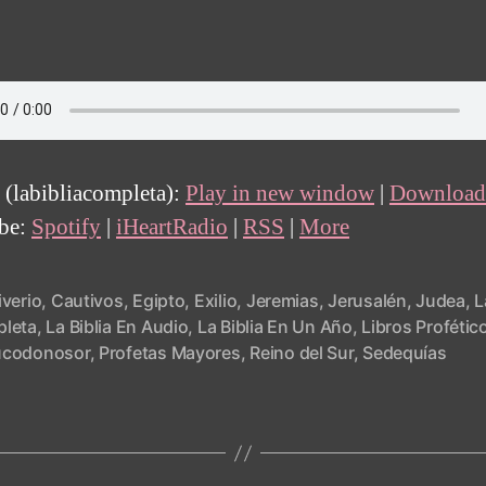
 (labibliacompleta):
Play in new window
|
Download
ibe:
Spotify
|
iHeartRadio
|
RSS
|
More
iverio
,
Cautivos
,
Egipto
,
Exilio
,
Jeremias
,
Jerusalén
,
Judea
,
L
leta
,
La Biblia En Audio
,
La Biblia En Un Año
,
Libros Profétic
codonosor
,
Profetas Mayores
,
Reino del Sur
,
Sedequías