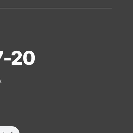
7-20
on
s
Día
247:
Ezequiel
17-
20