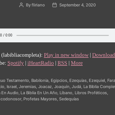
By
fliriano
September 4, 2020
Post
Post
author
date
 (labibliacompleta):
Play in new window
|
Download
ibe:
Spotify
|
iHeartRadio
|
RSS
|
More
guo Testamento
,
Babilonia
,
Egipcios
,
Ezequías
,
Ezequiel
,
Far
cio
,
Israel
,
Jeremias
,
Joacaz
,
Joaquín
,
Judá
,
La Biblia Comple
a En Audio
,
La Biblia En Un Año
,
Líbano
,
Libros Proféticos
,
codonosor
,
Profetas Mayores
,
Sedequías