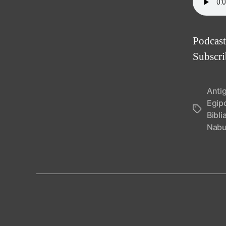
Podcast
Subscr
Anti
Egip
Tags
Bibli
Nabu