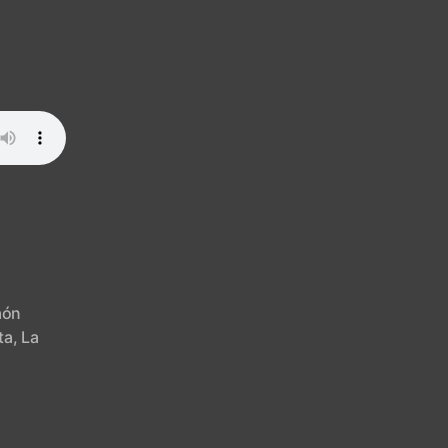
aón
ta
,
La