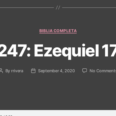
Categories
BIBLIA COMPLETA
 247: Ezequiel 1
By
rrivera
September 4, 2020
No Comment
Post
Post
author
date