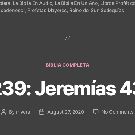
leta
,
La Biblia En Audio
,
La Biblia En Un Año
,
Libros Profétic
codonosor
,
Profetas Mayores
,
Reino del Sur
,
Sedequías
Categories
BIBLIA COMPLETA
239: Jeremías 
By
rrivera
August 27, 2020
No Comments
Post
Post
author
date