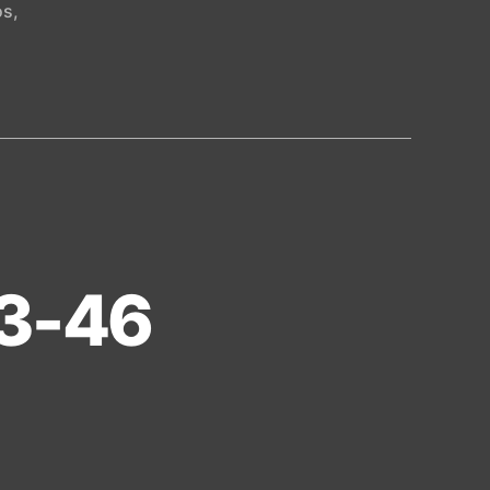
os
,
43-46
on
Día
239:
Jeremías