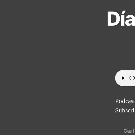
Dí
Podcast
Subscr
Caut