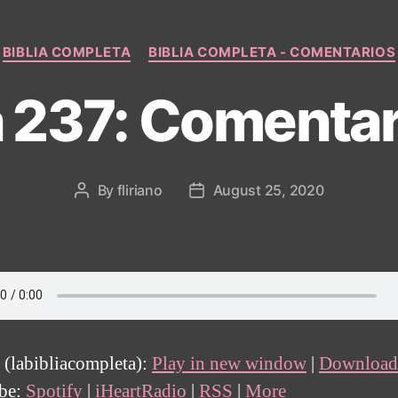
Categories
BIBLIA COMPLETA
BIBLIA COMPLETA - COMENTARIOS
a 237: Comentar
By
fliriano
August 25, 2020
Post
Post
author
date
 (labibliacompleta):
Play in new window
|
Download
ibe:
Spotify
|
iHeartRadio
|
RSS
|
More