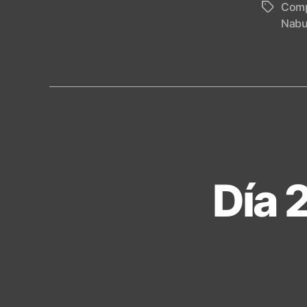
Comp
Tags
Nabu
Día 