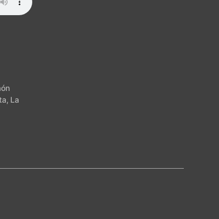
aón
ta
,
La