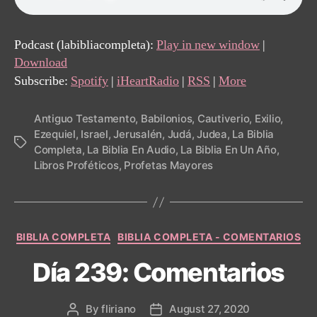
Podcast (labibliacompleta):
Play in new window
|
Download
Subscribe:
Spotify
|
iHeartRadio
|
RSS
|
More
Antiguo Testamento
,
Babilonios
,
Cautiverio
,
Exilio
,
Ezequiel
,
Israel
,
Jerusalén
,
Judá
,
Judea
,
La Biblia
Tags
Completa
,
La Biblia En Audio
,
La Biblia En Un Año
,
Libros Proféticos
,
Profetas Mayores
Categories
BIBLIA COMPLETA
BIBLIA COMPLETA - COMENTARIOS
Día 239: Comentarios
By
fliriano
August 27, 2020
Post
Post