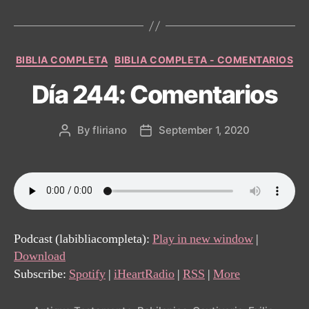
Categories
BIBLIA COMPLETA
BIBLIA COMPLETA - COMENTARIOS
Día 244: Comentarios
By
fliriano
September 1, 2020
Post
Post
author
date
Podcast (labibliacompleta):
Play in new window
|
Download
Subscribe:
Spotify
|
iHeartRadio
|
RSS
|
More