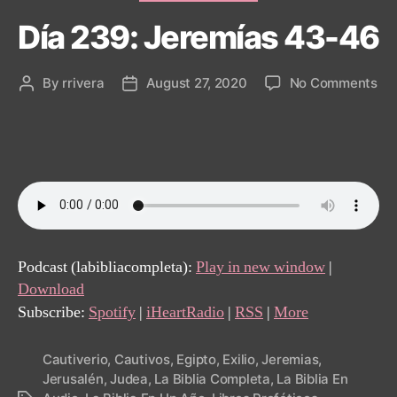
Día 239: Jeremías 43-46
on
By
rrivera
August 27, 2020
No Comments
Post
Post
Dí
author
date
23
Je
43
46
Podcast (labibliacompleta):
Play in new window
|
Download
Subscribe:
Spotify
|
iHeartRadio
|
RSS
|
More
Cautiverio
,
Cautivos
,
Egipto
,
Exilio
,
Jeremias
,
Jerusalén
,
Judea
,
La Biblia Completa
,
La Biblia En