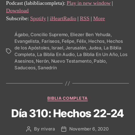
Podcast (labibliacompleta):
Play in new window
|
Download
Subscribe:
Spotify
|
iHeartRadio
|
RSS
|
More
Ágabo
,
Concilio Supremo
,
Eliezer Ben Yehuda
,
Evangelista
,
Fariseos
,
Felipe
,
Félix
,
Hechos
,
Hechos
de los Apóstoles
,
Israel
,
Jerusalén
,
Judea
,
La Biblia
Tags
Completa
,
La Biblia En Audio
,
La Biblia En Un Año
,
Los
Asesinos
,
Nerón
,
Nuevo Testamento
,
Pablo
,
Saduceos
,
Sanedrín
Categories
BIBLIA COMPLETA
Día 310: Hechos 22-24
By
rrivera
November 6, 2020
Post
Post