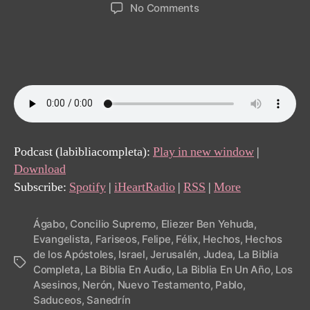
author
date
on
No Comments
Día
310:
Hechos
22-
24
Podcast (labibliacompleta):
Play in new window
|
Download
Subscribe:
Spotify
|
iHeartRadio
|
RSS
|
More
Ágabo
,
Concilio Supremo
,
Eliezer Ben Yehuda
,
Evangelista
,
Fariseos
,
Felipe
,
Félix
,
Hechos
,
Hechos
de los Apóstoles
,
Israel
,
Jerusalén
,
Judea
,
La Biblia
Tags
Completa
,
La Biblia En Audio
,
La Biblia En Un Año
,
Los
Asesinos
,
Nerón
,
Nuevo Testamento
,
Pablo
,
Saduceos
,
Sanedrín