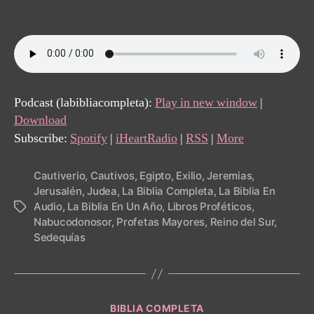
author
date
Podcast (labibliacompleta):
Play in new window
|
Download
Subscribe:
Spotify
|
iHeartRadio
|
RSS
|
More
Cautiverio
,
Cautivos
,
Egipto
,
Exilio
,
Jeremias
,
Jerusalén
,
Judea
,
La Biblia Completa
,
La Biblia En
Audio
,
La Biblia En Un Año
,
Libros Proféticos
,
Tags
Nabucodonosor
,
Profetas Mayores
,
Reino del Sur
,
Sedequías
Categories
BIBLIA COMPLETA