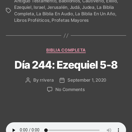
Antiguo Testamento
,
Babilonios
,
Cautiverio
,
Exilio
,
Ezequiel
,
Israel
,
Jerusalén
,
Judá
,
Judea
,
La Biblia
Tags
Completa
,
La Biblia En Audio
,
La Biblia En Un Año
,
Libros Proféticos
,
Profetas Mayores
Categories
BIBLIA COMPLETA
Día 244: Ezequiel 5-8
By
rrivera
September 1, 2020
Post
Post
author
date
on
No Comments
Día
244:
Ezequiel
5-
8