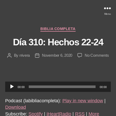
Menu
Categories
BIBLIA COMPLETA
Día 310: Hechos 22-24
on
By
rrivera
November 6, 2020
No Comments
Post
Post
Día
author
date
310:
Hec
22-
24
A
00:00
00:00
u
d
Podcast (labibliacompleta):
Play in new window
|
i
Download
o
Subscribe:
Spotify
|
iHeartRadio
|
RSS
|
More