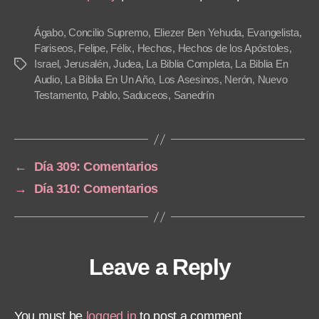
P
l
Ágabo
,
Concilio Supremo
,
Eliezer Ben Yehuda
,
Evangelista
,
a
Fariseos
,
Felipe
,
Félix
,
Hechos
,
Hechos de los Apóstoles
,
Israel
,
Jerusalén
,
Judea
,
La Biblia Completa
,
La Biblia En
Tags
y
Audio
,
La Biblia En Un Año
,
Los Asesinos
,
Nerón
,
Nuevo
e
Testamento
,
Pablo
,
Saduceos
,
Sanedrín
r
←
Día 309: Comentarios
→
Día 310: Comentarios
Leave a Reply
You must be
logged in
to post a comment.