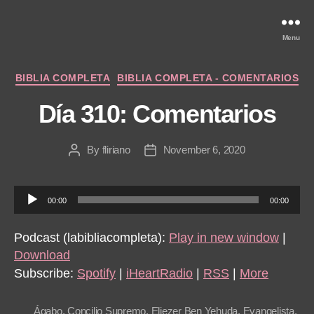
Menu
Categories
BIBLIA COMPLETA
BIBLIA COMPLETA - COMENTARIOS
Día 310: Comentarios
By
fliriano
November 6, 2020
Post
Post
author
date
A
00:00
00:00
u
d
Podcast (labibliacompleta):
Play in new window
|
i
Download
o
Subscribe:
Spotify
|
iHeartRadio
|
RSS
|
More
P
l
Ágabo
,
Concilio Supremo
,
Eliezer Ben Yehuda
,
Evangelista
,