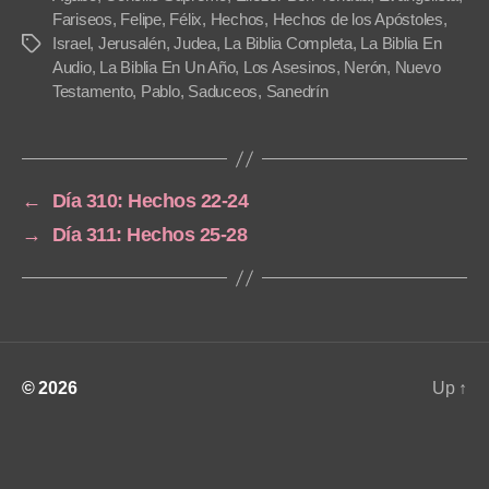
a
Fariseos
,
Felipe
,
Félix
,
Hechos
,
Hechos de los Apóstoles
,
Israel
,
Jerusalén
,
Judea
,
La Biblia Completa
,
La Biblia En
Tags
y
Audio
,
La Biblia En Un Año
,
Los Asesinos
,
Nerón
,
Nuevo
e
Testamento
,
Pablo
,
Saduceos
,
Sanedrín
r
←
Día 310: Hechos 22-24
→
Día 311: Hechos 25-28
© 2026
Up
↑