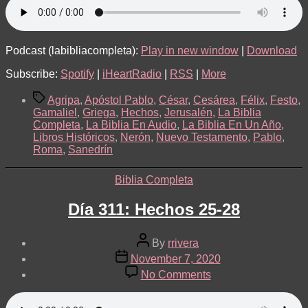
Podcast (labibliacompleta):
Play in new window
|
Download
Subscribe:
Spotify
|
iHeartRadio
|
RSS
|
More
Tags
Agripa
,
Apóstol Pablo
,
César
,
Cesárea
,
Félix
,
Festo
,
Gamaliel
,
Griega
,
Hechos
,
Jerusalén
,
La Biblia
Completa
,
La Biblia En Audio
,
La Biblia En Un Año
,
Libros Históricos
,
Nerón
,
Nuevo Testamento
,
Pablo
,
Roma
,
Sanedrín
Categories
Biblia Completa
Día 311: Hechos 25-28
Post
By
rrivera
author
Post
November 7, 2020
date
on
No Comments
Día
311:
Hechos