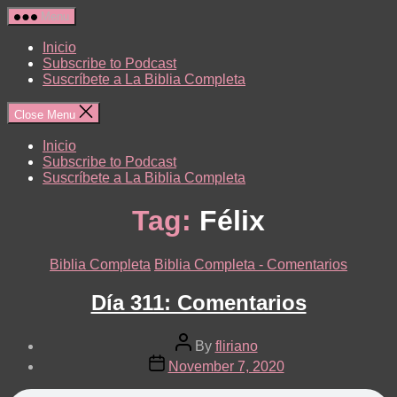
Skip
Menu
to
the
Inicio
content
Subscribe to Podcast
Suscríbete a La Biblia Completa
Close Menu
Inicio
Subscribe to Podcast
Suscríbete a La Biblia Completa
Tag:
Félix
Categories
Biblia Completa
Biblia Completa - Comentarios
Día 311: Comentarios
Post
By
fliriano
author
Post
November 7, 2020
date