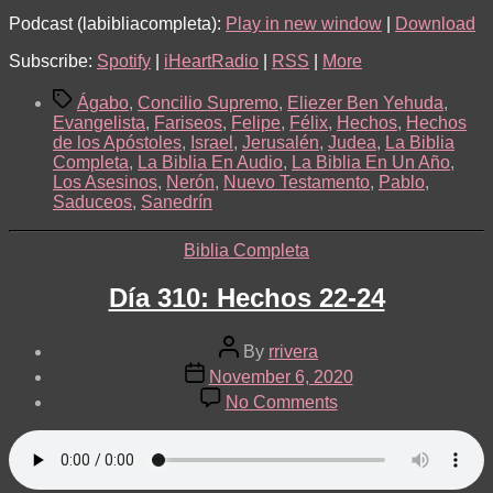
Podcast (labibliacompleta):
Play in new window
|
Download
Subscribe:
Spotify
|
iHeartRadio
|
RSS
|
More
Tags
Ágabo
,
Concilio Supremo
,
Eliezer Ben Yehuda
,
Evangelista
,
Fariseos
,
Felipe
,
Félix
,
Hechos
,
Hechos
de los Apóstoles
,
Israel
,
Jerusalén
,
Judea
,
La Biblia
Completa
,
La Biblia En Audio
,
La Biblia En Un Año
,
Los Asesinos
,
Nerón
,
Nuevo Testamento
,
Pablo
,
Saduceos
,
Sanedrín
Categories
Biblia Completa
Día 310: Hechos 22-24
Post
By
rrivera
author
Post
November 6, 2020
date
on
No Comments
Día
310:
Hechos
22-