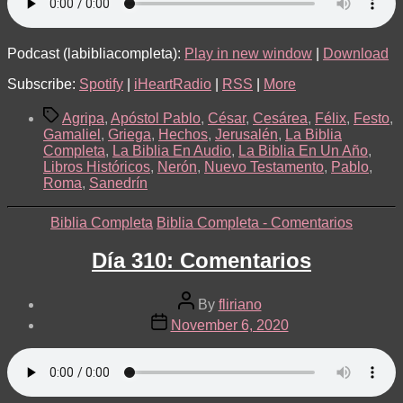
25-
28
Podcast (labibliacompleta):
Play in new window
|
Download
Subscribe:
Spotify
|
iHeartRadio
|
RSS
|
More
Tags
Agripa
,
Apóstol Pablo
,
César
,
Cesárea
,
Félix
,
Festo
,
Gamaliel
,
Griega
,
Hechos
,
Jerusalén
,
La Biblia
Completa
,
La Biblia En Audio
,
La Biblia En Un Año
,
Libros Históricos
,
Nerón
,
Nuevo Testamento
,
Pablo
,
Roma
,
Sanedrín
Categories
Biblia Completa
Biblia Completa - Comentarios
Día 310: Comentarios
Post
By
fliriano
author
Post
November 6, 2020
date