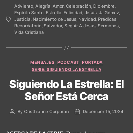
Adviento
,
Alegría
,
Amor
,
Celebración
,
Diciembre
,
Espíritu Santo
,
Estrella
,
Felicidad
,
Jesús
,
JJ Gómez
,
Justicia
,
Nacimiento de Jesus
,
Navidad
,
Prédicas
,
Tags
Recordatorio
,
Salvador
,
Seguir A Jesús
,
Sermones
,
Vida Cristiana
Categories
MENSAJES
PODCAST
PORTADA
SERIE: SIGUIENDO LA ESTRELLA
Siguiendo La Estrella: El
Señor Está Cerca
By
Cristhianne Corporan
December 15, 2024
Post
Post
author
date