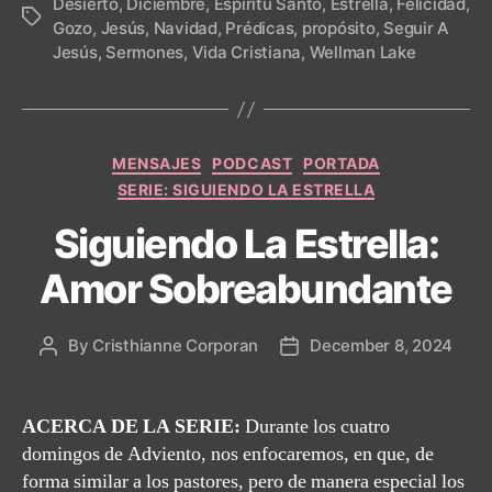
Desierto
,
Diciembre
,
Espíritu Santo
,
Estrella
,
Felicidad
,
Tags
Gozo
,
Jesús
,
Navidad
,
Prédicas
,
propósito
,
Seguir A
Jesús
,
Sermones
,
Vida Cristiana
,
Wellman Lake
Categories
MENSAJES
PODCAST
PORTADA
SERIE: SIGUIENDO LA ESTRELLA
Siguiendo La Estrella:
Amor Sobreabundante
By
Cristhianne Corporan
December 8, 2024
Post
Post
author
date
ACERCA DE LA SERIE:
Durante los cuatro
domingos de Adviento, nos enfocaremos, en que, de
forma similar a los pastores, pero de manera especial los