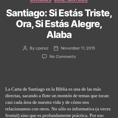
Santiago: Si Estás Triste,
Ora, Si Estás Alegre,
Alaba
By
cperez
November 11, 2015
Post
Post
author
date
on
No Comments
Santiago:
Si
Estás
Triste,
Ora,
La Carta de Santiago en la Biblia es una de las más
Si
directas, sacando a flote un montón de temas que tocan
Estás
casi cada área de nuestra vida y de cómo nos
Alegre,
relacionamos con otros. No sólo es informativa (a veces
Alaba
frontal) sino que es profundamente práctica. Por eso