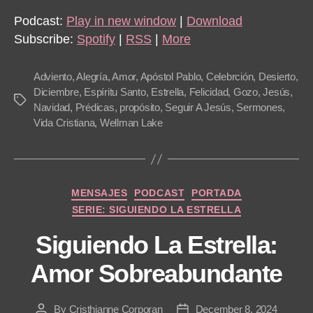
Podcast:
Play in new window
|
Download
Subscribe:
Spotify
|
RSS
|
More
Adviento
,
Alegría
,
Amor
,
Apóstol Pablo
,
Celebrción
,
Desierto
,
Diciembre
,
Espíritu Santo
,
Estrella
,
Felicidad
,
Gozo
,
Jesús
,
Tags
Navidad
,
Prédicas
,
propósito
,
Seguir A Jesús
,
Sermones
,
Vida Cristiana
,
Wellman Lake
Categories
MENSAJES
PODCAST
PORTADA
SERIE: SIGUIENDO LA ESTRELLA
Siguiendo La Estrella:
Amor Sobreabundante
By
Cristhianne Corporan
December 8, 2024
Post
Post