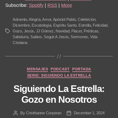
Subscribe:
Spotify
|
RSS
|
More
Adviento
,
Alegría
,
Amor
,
Apóstol Pablo
,
Celebrción
,
Diciembre
,
Escatología
,
Espíritu Santo
,
Estrella
,
Felicidad
,
Gozo
,
Jesús
,
JJ Gómez
,
Navidad
,
Placer
,
Prédicas
,
Tags
Sabiduría
,
Sabios
,
Seguir A Jesús
,
Sermones
,
Vida
Cristiana
Categories
MENSAJES
PODCAST
PORTADA
SERIE: SIGUIENDO LA ESTRELLA
Siguiendo La Estrella:
Gozo en Nosotros
By
Cristhianne Corporan
December 1, 2024
Post
Post