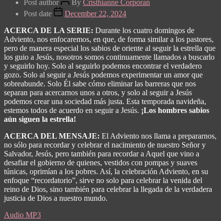
Post author
By
Cristhianne Corporan
Post date
December 22, 2024
ACERCA DE LA SERIE:
Durante los cuatro domingos de
Adviento, nos enfocaremos, en que, de forma similar a los pastores,
pero de manera especial los sabios de oriente al seguir la estrella que
los guio a Jesús, nosotros somos continuamente llamados a buscarlo
y seguirlo hoy. Solo al seguirlo podemos encontrar el verdadero
gozo. Solo al seguir a Jesús podemos experimentar un amor que
sobreabunde. Solo Él sabe cómo eliminar las barreras que nos
separan para acercarnos unos a otros, y solo al seguir a Jesús
podemos crear una sociedad más justa. Esta temporada navideña,
estemos todos de acuerdo en seguir a Jesús.
¡Los hombres sabios
aún siguen la estrella!
ACERCA DEL MENSAJE:
El Adviento nos llama a prepararnos,
no sólo para recordar y celebrar el nacimiento de nuestro Señor y
Salvador, Jesús, pero también para recordar a Aquel que vino a
desafiar el gobierno de quienes, vestidos con pompas y suaves
túnicas, oprimían a los pobres.
Así, la celebración Adviento, en su
enfoque “recordatorio”, sirve no solo para celebrar la venida del
reino de Dios, sino también para celebrar la llegada de la verdadera
justicia de Dios a nuestro mundo.
Audio MP3