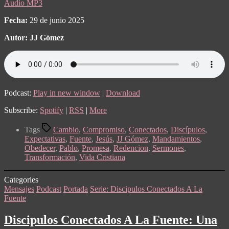
Audio MP3
Fecha:
29 de junio 2025
Autor: JJ Gómez
Podcast:
Play in new window
|
Download
Subscribe:
Spotify
|
RSS
|
More
Tags
Cambio
,
Compromiso
,
Conectados
,
Discípulos
,
Expectativas
,
Fuente
,
Jesús
,
JJ Gómez
,
Mandamientos
,
Obedecer
,
Pablo
,
Promesa
,
Redencion
,
Sermones
,
Transformación
,
Vida Cristiana
Categories
Mensajes
Podcast
Portada
Serie: Discipulos Conectados A La
Fuente
Discipulos Conectados A La Fuente: Una