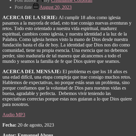
Post author
By
Cristhianne Corporan
Post date
August 20, 2023
ACERCA DE LA SERIE:
Al cumplir 18 años como iglesia
pasamos a la mayoría de edad, esto trae consigo nuevas aventuras y
retos. Todo esto orientado a nuestra vida espiritual, madurez
espiritual, cambios como iglesia, y nuestra identidad a la luz de la
Palabra. Como iglesia hemos visto la mano de Dios desde nuestra
fundación hasta el día de hoy. La identidad que Dios nos dio como
comunidad, tiene su propia esencia. Una esencia que no debemos
perder, sino madurarla de tal manera que alcancemos a todo el
mundo y seamos la familia de fe que Dios quiere que seamos.
ACERCA DEL MENSAJE:
El problema es que los 18 años es
una edad difícil, una etapa compleja que trae consigo muchos retos.
Hablemos de expectativas, no porque estás sean un problema, sino
porque confiamos que la voluntad de Dios para nuestras vidas es
buena, agradable y perfecta. Debemos vivir teniendo las
expectativas correctas porque estas nos guiaran a lo que Dios quiere
para nosotros.
Audio MP3
Fecha:
20 de agosto, 2023
Autor:
Enmanuel Abreu