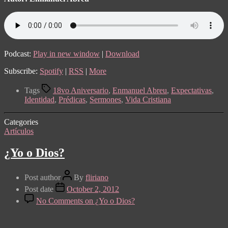
Podcast:
Play in new window
|
Download
Subscribe:
Spotify
|
RSS
|
More
Tags
18vo Aniversario
,
Enmanuel Abreu
,
Expectativas
,
Identidad
,
Prédicas
,
Sermones
,
Vida Cristiana
Categories
Artículos
¿Yo o Dios?
Post author
By
fliriano
Post date
October 2, 2012
No Comments
on ¿Yo o Dios?