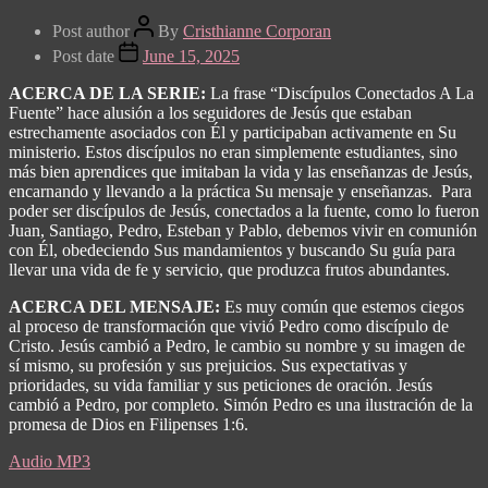
Post author
By
Cristhianne Corporan
Post date
June 15, 2025
ACERCA DE LA SERIE:
La frase “Discípulos Conectados A La
Fuente” hace alusión a los seguidores de Jesús que estaban
estrechamente asociados con Él y participaban activamente en Su
ministerio. Estos discípulos no eran simplemente estudiantes, sino
más bien aprendices que imitaban la vida y las enseñanzas de Jesús,
encarnando y llevando a la práctica Su mensaje y enseñanzas.
Para
poder ser discípulos de Jesús, conectados a la fuente, como lo fueron
Juan, Santiago, Pedro, Esteban y Pablo, debemos vivir en comunión
con Él, obedeciendo Sus mandamientos y buscando Su guía para
llevar una vida de fe y servicio, que produzca frutos abundantes.
ACERCA DEL MENSAJE:
Es muy común que estemos ciegos
al proceso de transformación que vivió Pedro como discípulo de
Cristo.
Jesús cambió a Pedro, le cambio su nombre y su imagen de
sí mismo, su profesión y sus prejuicios. Sus expectativas y
prioridades, su vida familiar y sus peticiones de oración. Jesús
cambió a Pedro, por completo. Simón Pedro es una ilustración de la
promesa de Dios en Filipenses 1:6.
Audio MP3