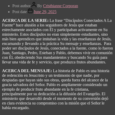
Post author
By
Cristhianne Corporan
Post date
June 29, 2025
ACERCA DE LA SERIE:
La frase “Discípulos Conectados A La
Fuente” hace alusión a los seguidores de Jesús que estaban
estrechamente asociados con Él y participaban activamente en Su
ministerio. Estos discípulos no eran simplemente estudiantes, sino
más bien aprendices que imitaban la vida y las enseñanzas de Jesús,
encarnando y llevando a la práctica Su mensaje y enseñanzas.
Para
poder ser discípulos de Jesús, conectados a la fuente, como lo fueron
Juan, Santiago, Pedro, Esteban y Pablo, debemos vivir en comunión
con Él, obedeciendo Sus mandamientos y buscando Su guía para
llevar una vida de fe y servicio, que produzca frutos abundantes.
ACERCA DEL MENSAJE:
La historia de Pablo es una historia
de redención en Jesucristo y un testimonio de que nadie, por
despiadas que hayan sido sus obras, queda fuera del alcance de la
gracia salvadora del Señor. Pablo es ampliamente considerado un
ejemplo de producir fruto abundante en la fe cristiana,
principalmente por su dedicación a la difusión del Evangelio. El
ministerio que desarrolló desde el momento de su conversión dejó
en clara evidencia su compromiso con la misión que el Señor le
había encargado.