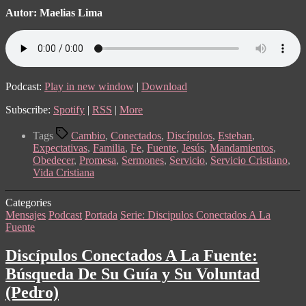
Autor: Maelias Lima
Podcast:
Play in new window
|
Download
Subscribe:
Spotify
|
RSS
|
More
Tags
Cambio
,
Conectados
,
Discípulos
,
Esteban
,
Expectativas
,
Familia
,
Fe
,
Fuente
,
Jesús
,
Mandamientos
,
Obedecer
,
Promesa
,
Sermones
,
Servicio
,
Servicio Cristiano
,
Vida Cristiana
Categories
Mensajes
Podcast
Portada
Serie: Discipulos Conectados A La
Fuente
Discípulos Conectados A La Fuente:
Búsqueda De Su Guía y Su Voluntad
(Pedro)