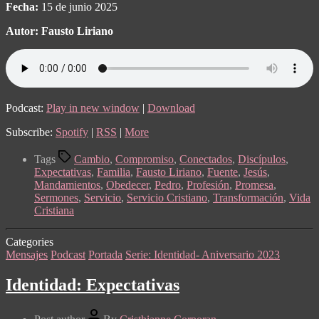
Fecha:
15 de junio 2025
Autor: Fausto Liriano
Podcast:
Play in new window
|
Download
Subscribe:
Spotify
|
RSS
|
More
Tags
Cambio
,
Compromiso
,
Conectados
,
Discípulos
,
Expectativas
,
Familia
,
Fausto Liriano
,
Fuente
,
Jesús
,
Mandamientos
,
Obedecer
,
Pedro
,
Profesión
,
Promesa
,
Sermones
,
Servicio
,
Servicio Cristiano
,
Transformación
,
Vida
Cristiana
Categories
Mensajes
Podcast
Portada
Serie: Identidad- Aniversario 2023
Identidad: Expectativas