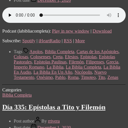
Post date
December 1, 2020
Podcast (labibliacompleta):
Play in new window
|
Download
Subscribe:
Spotify
|
iHeartRadio
|
RSS
|
More
Tags
Apolos
,
Biblia Completa
,
Cartas de los Apóstoles
,
Colosas
,
Colosenses
,
Creta
,
Efesios
,
Epístolas
,
Epístolas
Pastorales
,
Epístolas Paulinas
,
Filemón
,
Filipenses
,
Grecia
,
Imperio Romano
,
La Biblia
,
La Biblia Completa
,
La Biblia
En Audio
,
La Biblia En Un Año
,
Nicópolis
,
Nuevo
Testamento
,
Onésimo
,
Pablo
,
Roma
,
Timoteo
,
Tito
,
Zenas
Categories
Biblia Completa
Día 335: Epístolas a Tito y Filemón
Post author
By
rrivera
Post date
December 1, 2020