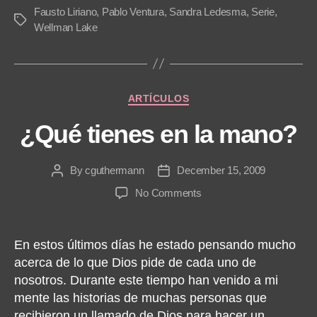
P
Fausto Liriano
,
Pablo Ventura
,
Sandra Ledesma
,
Serie
,
Tags
l
Wellman Lake
a
y
e
Categories
ARTÍCULOS
r
¿Qué tienes en la mano?
By
cguthermann
December 15, 2009
Post
Post
author
date
on
No Comments
¿Qué
tienes
en
En estos últimos días he estado pensando mucho
la
acerca de lo que Dios pide de cada uno de
mano?
nosotros. Durante este tiempo han venido a mi
mente las historias de muchas personas que
recibieron un llamado de Dios para hacer un