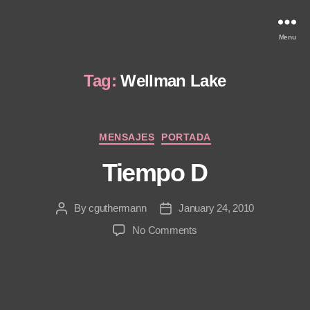
Menu
Tag:
Wellman Lake
Categories
MENSAJES
PORTADA
Tiempo D
By
cguthermann
January 24, 2010
Post
Post
author
date
on
No Comments
Tiempo
D