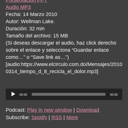
Audio MP3
Fecha: 14 Marzo 2010
Autor: Wellman Lake.
Duración: 32 min
Tamaño del archivo: 15 MB
(Si deseas descargar el audio, haz click derecho
sobre el enlace y selecciona “Guardar enlace
como…” o “Save link as…”)
[audio:https://www.elcirculo.com.do/Mensajes/2010
0314_tiempo_d_8_recicla_el_dolor.mp3]
A
00:00
00:00
u
d
Podcast:
Play in new window
|
Download
i
Subscribe:
Spotify
|
RSS
|
More
o